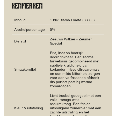
KENMERKEN
Inhoud
1 blik Bierse Plaete (33 CL)
Alcoholpercentage
5%
Zeeuws Witbier - Zeumer
Bierstijl
Special
Fris, licht en heerlijk
doordrinkbaar. Een zachte
tarwebasis gecombineerd met
subtiele kruidigheid van
Smaakprofiel
koriander, frisse citrusaroma's
en een milde bitterheid zorgen
voor een verfrissende afdronk
die perfect past bij warme
zomerdagen.
Licht troebel goudgeel met een
volle, romige witte
schuimkraag. Een fris en
Kleur & uitstraling
uitnodigend zomerbier met een
zachte uitstraling en het