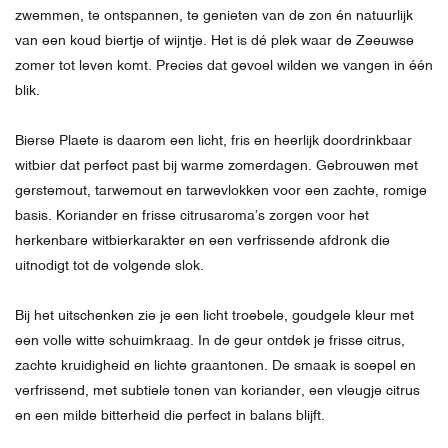
zwemmen, te ontspannen, te genieten van de zon én natuurlijk
van een koud biertje of wijntje. Het is dé plek waar de Zeeuwse
zomer tot leven komt. Precies dat gevoel wilden we vangen in één
blik.
Bierse Plaete is daarom een licht, fris en heerlijk doordrinkbaar
witbier dat perfect past bij warme zomerdagen. Gebrouwen met
gerstemout, tarwemout en tarwevlokken voor een zachte, romige
basis. Koriander en frisse citrusaroma’s zorgen voor het
herkenbare witbierkarakter en een verfrissende afdronk die
uitnodigt tot de volgende slok.
Bij het uitschenken zie je een licht troebele, goudgele kleur met
een volle witte schuimkraag. In de geur ontdek je frisse citrus,
zachte kruidigheid en lichte graantonen. De smaak is soepel en
verfrissend, met subtiele tonen van koriander, een vleugje citrus
en een milde bitterheid die perfect in balans blijft.