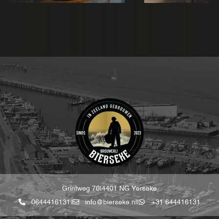
Grintweg 70
|
4401 NG Yerseke
0644416131
|
info@bierseke.nl
|
+31 644416131