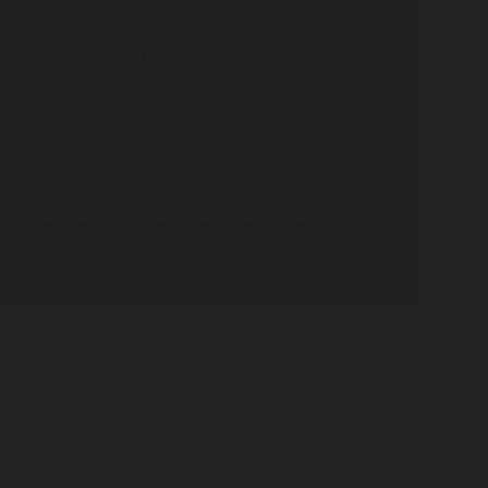
itbier (speciaalbier)
ijnrood
2%
, fruitig en krachtig
rouwen met puur Zeeuwse ingrediënten
l per fles