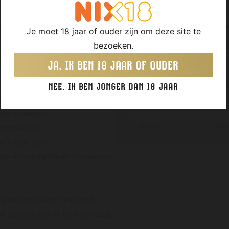
issend fruitbier met karakter.
Type bier
Fru
lijke Zeeuwse ingrediënten en
Je moet 18 jaar of ouder zijn om deze site te
Rood is het perfecte bier voor
bezoeken.
Kleur
Rob
JA, IK BEN 18 JAAR OF OUDER
Alcoholpercentage
5,
Smaakprofiel
Fris
NEE, IK BEN JONGER DAN 18 JAAR
 zachte, droge afdronk.
Ingrediënten
Geb
nder poespas.
Inhoud
33 c
egankelijk.
lokale trots.
aal- en schelpdieren of gewoon
aniseert of een origineel
 speciaalbier in huis dat staat