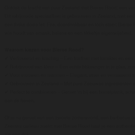
Ontdek de kracht van puur Zeeland met Bierse Rood: een verfr
Dit robijnrode speciaalbier is gebrouwen in Zeeland, met eer
een flinke dosis lef. Fris, doordrinkbaar en tóch stoer: Bierse 
wie houdt van smaak, balans en een tikkeltje eigenwijsheid.
Waarom kiezen voor Bierse Rood?
✔ Verfrissend en krachtig – Een fruitbier met karakter en een
✔ Robijnrood van kleur – Een echte blikvanger in je glas, zo
✔ Voor vrouwen én mannen – Elegant, stoer en verrassend to
✔ Gebrouwen in Zeeland – Met pure Zeeuwse ingrediënten en 
✔ Perfect te combineren – Geniet ‘m bij een borrelplank, sch
aan de haven.
Of je nu geniet van een zwoele zomeravond, een barbecue org
Zeeuws cadeau zoekt: met Bierse Rood haal je een authentiek
als een dijk.