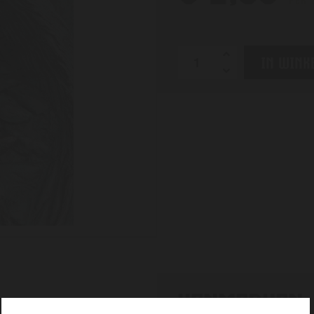
per 
IN WIN
KENMERKEN