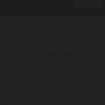
VORIGE
nd met Bierse Rood: een verfrissend fruitbier met
albier is gebrouwen in Zeeland, met eerlijke Zeeuwse
 [..]