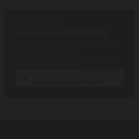
Voor vragen kun je contact opnemen via info@bierseke.nl.
INVESTEER IN BIERSEKE
STEUN ONZE CROWDFUNDING
Bierseke groeit hard. Daarom openen we binnenkort
de Bierseke Boutique in Yerseke.
Met onze crowdfunding kun jij het project steunen en
onderdeel worden van het merk.
Bekijk de pagina
BEKIJK DE CROWDFUNDING