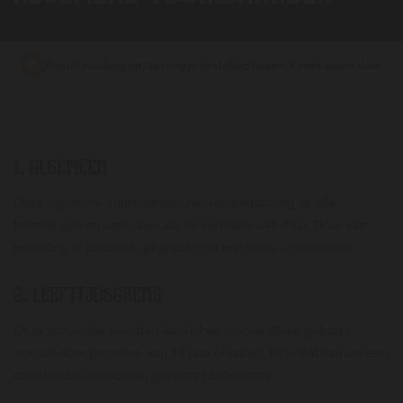
Bestel vandaag en ontvang je bestelling binnen 5 werkdagen thuis
1.
ALGEMEEN
Deze algemene voorwaarden zijn van toepassing op alle
bestellingen en aankopen via de Bierseke-webshop. Door een
bestelling te plaatsen, ga je akkoord met deze voorwaarden.
2.
LEEFTIJDSGRENS
Onze producten bevatten alcohol en mogen alleen gekocht
worden door personen van 18 jaar of ouder. Bij twijfel kan om een
identiteitsbewijs worden gevraagd bij levering.