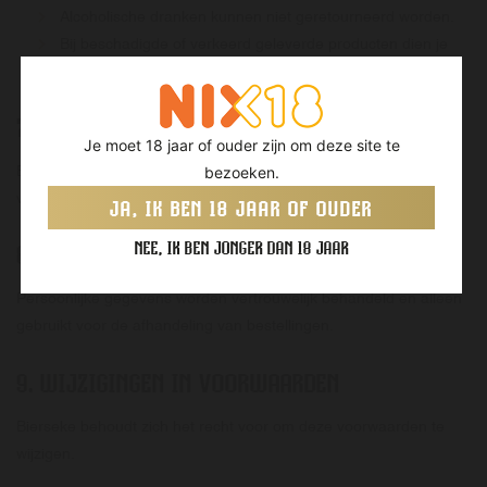
Alcoholische dranken kunnen niet geretourneerd worden.
Bij beschadigde of verkeerd geleverde producten dien je
ons binnen 48 uur te contacteren.
7.
AANSPRAKELIJKHEID
Je moet 18 jaar of ouder zijn om deze site te
Bierseke is niet aansprakelijk voor schade door verkeerd gebruik
bezoeken.
van de producten.
JA, IK BEN 18 JAAR OF OUDER
NEE, IK BEN JONGER DAN 18 JAAR
8.
PRIVACY
Persoonlijke gegevens worden vertrouwelijk behandeld en alleen
gebruikt voor de afhandeling van bestellingen.
9.
WIJZIGINGEN IN VOORWAARDEN
Bierseke behoudt zich het recht voor om deze voorwaarden te
wijzigen.