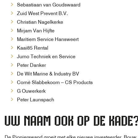
Sebastiaan van Goudswaard
Zuid West Prevent B.V.
Christian Nagelkerke
Mirjam Van Hijfte
Maritiem Service Hansweert
Kaai85 Rental
Jurno Techniek en Service
Peter Danker
De Wit Marine & Industry BV
Corné Slabbekoorn – CS Products
G Ouwerkerk
Peter Launspach
UW NAAM OOK OP DE KADE
De Pionierswand groeit met elke nieuwe investeerder. Bou