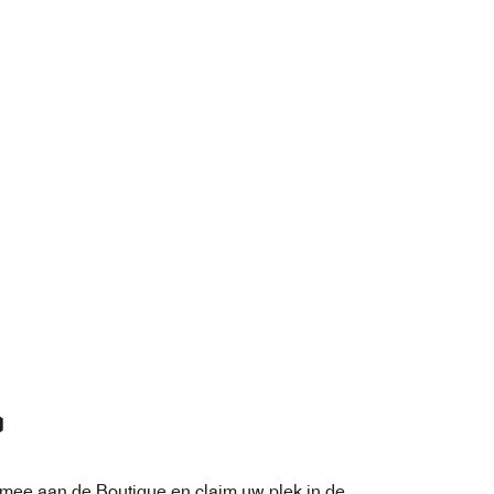
?
w mee
aan de Boutique
en claim uw plek in de