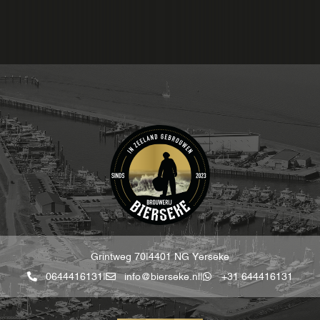
Grintweg 70
|
4401 NG Yerseke
0644416131
|
info@bierseke.nl
|
+31 644416131