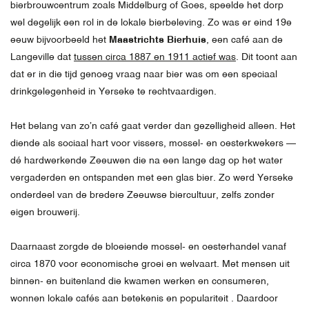
bierbrouwcentrum zoals Middelburg of Goes, speelde het dorp
wel degelijk een rol in de lokale bierbeleving. Zo was er eind 19e
eeuw bijvoorbeeld het
Maastrichts Bierhuis
, een café aan de
Langeville dat
tussen circa 1887 en 1911 actief was
.
Dit toont aan
dat er in die tijd genoeg vraag naar bier was om een speciaal
drinkgelegenheid in Yerseke te rechtvaardigen.
Het belang van zo’n café gaat verder dan gezelligheid alleen. Het
diende als sociaal hart voor vissers, mossel- en oesterkwekers —
dé hardwerkende Zeeuwen die na een lange dag op het water
vergaderden en ontspanden met een glas bier. Zo werd Yerseke
onderdeel van de bredere Zeeuwse biercultuur, zelfs zonder
eigen brouwerij.
Daarnaast zorgde de bloeiende mossel- en oesterhandel vanaf
circa 1870 voor economische groei en welvaart. Met mensen uit
binnen- en buitenland die kwamen werken en consumeren,
wonnen lokale cafés aan betekenis en populariteit
. Daardoor