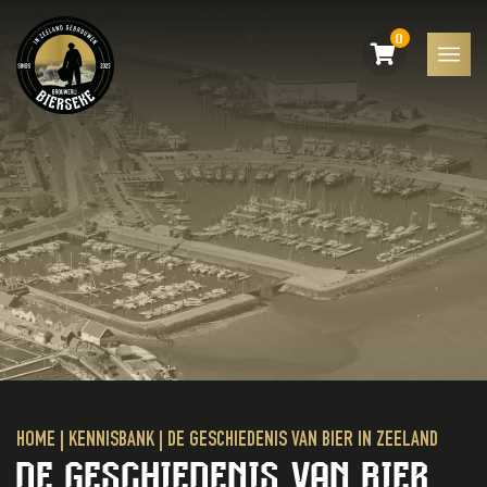
0
HOME
|
KENNISBANK
|
DE GESCHIEDENIS VAN BIER IN ZEELAND
DE GESCHIEDENIS VAN BIER