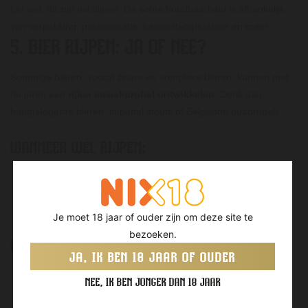
Let wel: dit zijn richtlijnen. De echte houdbaarheid is afhankelijk
van verpakking, pasteurisatie, bewaartemperatuur en meer.
5. BIER RIJPEN: JA OF NEE?
Sommige bieren, vooral zware en complexe bieren, kunnen met
de jaren een
rijker smaakprofiel ontwikkelen
. Denk aan
houtgelagerde bieren, imperial stouts of Belgische quadrupels.
WANNEER WÉL RIJPEN:
Bier heeft een alcoholpercentage van
8% of hoger
Het bier is
donker
of bevat complexe gistsoorten
Het bier is
niet sterk gehopt
(hop verdwijnt snel)
Je moet 18 jaar of ouder zijn om deze site te
bezoeken.
WANNEER NIET RIJPEN:
JA, IK BEN 18 JAAR OF OUDER
Het bier is
licht van kleur
en laag in alcohol
NEE, IK BEN JONGER DAN 18 JAAR
Het gaat om een
verse IPA of saison
Het bevat fruit of lactose (deze smaken vervagen of