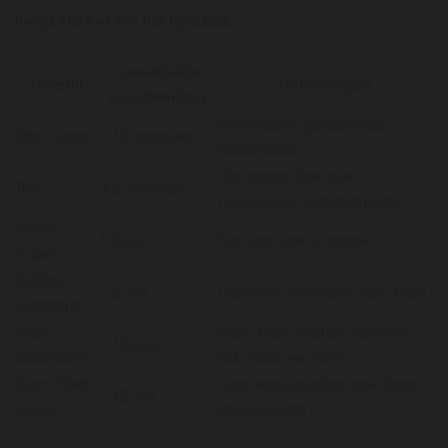
hangt sterk af van het type bier
:
Gemiddelde
Bierstijl
Opmerkingen
houdbaarheid
Snel drinken; gevoelig voor
Pils / Lager
6-12 maanden
smaakverlies
Hoe verser, hoe beter
IPA
3-6 maanden
(hoparoma’s vervliegen snel)
Blond /
1-3 jaar
Kan nog rijpen in smaak
Tripel
Dubbel /
2-5 jaar
Leent zich uitstekend voor rijping
Quadrupel
Stout /
Sterk, hoog alcohol; ontwikkelt
3-10 jaar+
Barleywine
zich mooi over jaren
Zuur / Brett-
Door levende gisten vaak lange
2-10 jaar
bieren
houdbaarheid