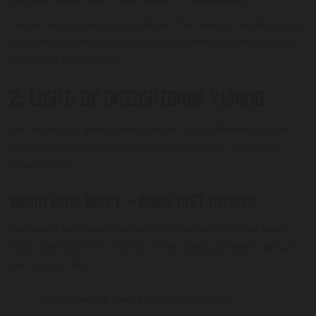
Vermijd temperatuurschommelingen. Een bier dat wisselend koud
en warm wordt bewaard, kan gaan schuimen, troebel worden of
onbedoeld verder gisten.
2. LICHT: DE ONZICHTBARE VIJAND
Bier en licht zijn geen goede vrienden. Vooral
UV-licht
tast de
hoparoma’s aan en zorgt voor een zogenaamde “lichtsmaak”
(skunky taste).
BRUIN GLAS HELPT – MAAR NIET GENOEG
De meeste bierflessen zijn van bruin glas omdat dat het beste
tegen licht beschermt. Toch is dit niet volledig lichtdicht. Bewaar
bier daarom altijd:
In een
donkere kast
, kelder of bierkoelkast