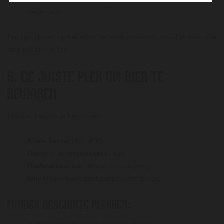
bederven)
Pro tip:
Noteer op het etiket de aankoopdatum, zodat je weet hoe
lang het bier al ligt.
6. DE JUISTE PLEK OM BIER TE
BEWAREN
Idealiter bewaar je bier in een:
Koele kelder
(10-14°C)
Donkere voorraadkast
in huis
Bierkoelkast
met temperatuurregeling
Wijnklimaatkast
(met aanpasbare zones)
MINDER GESCHIKTE PLEKKEN: