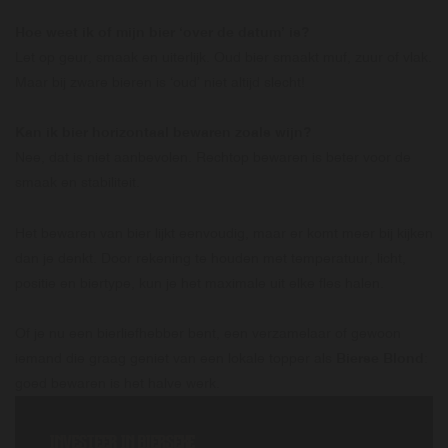
Hoe weet ik of mijn bier ‘over de datum’ is?
Let op geur, smaak en uiterlijk. Oud bier smaakt muf, zuur of vlak.
Maar bij zware bieren is ‘oud’ niet altijd slecht!
Kan ik bier horizontaal bewaren zoals wijn?
Nee, dat is niet aanbevolen. Rechtop bewaren is beter voor de
smaak en stabiliteit.
Het bewaren van bier lijkt eenvoudig, maar er komt meer bij kijken
dan je denkt. Door rekening te houden met temperatuur, licht,
positie en biertype, kun je het maximale uit elke fles halen.
Of je nu een bierliefhebber bent, een verzamelaar of gewoon
iemand die graag geniet van een lokale topper als
Bierse Blond
:
goed bewaren is het halve werk.
INVESTEER IN BIERSEKE