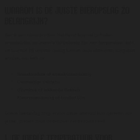
WAAROM IS DE JUISTE BIEROPSLAG ZO
BELANGRIJK?
Bier is een natuurproduct. Het bevat levende gistcellen,
smaakstoffen en aroma’s die gevoelig zijn voor temperatuur, licht
en zuurstof. Bij onjuiste opslag kunnen deze elementen aangetast
worden, wat leidt tot:
Smaakverlies of smaakverandering
Overmatige oxidatie
Overdruk of lekkende flessen
Kleurverandering of troebel bier
Goede bieropslag zorgt ervoor dat je optimaal kunt genieten van
je bier, precies zoals de brouwer het bedoeld heeft.
1. DE IDEALE TEMPERATUUR VOOR