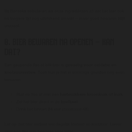
Bij Bierseke selecteren we onze ingrediënten zó dat het bier ook
na langere tijd nog uitstekend smaakt – maar goed bewaren blijft
cruciaal.
8. BIER BEWAREN NA OPENEN – KAN
DAT?
Een geopende fles of blik bier is
gevoelig voor oxidatie en
koolzuurverlies
. Toch kun je het in sommige gevallen nog even
bewaren:
Sluit de fles af met een
herbruikbare kroonkurk of kurk
Zet het bier direct in de
koelkast
Drink het binnen
24 uur
(maximaal 48)
Let op: het bier verliest wel degelijk frisheid en koolzuur. Liever:
deel een fles dan bewaren voor later.