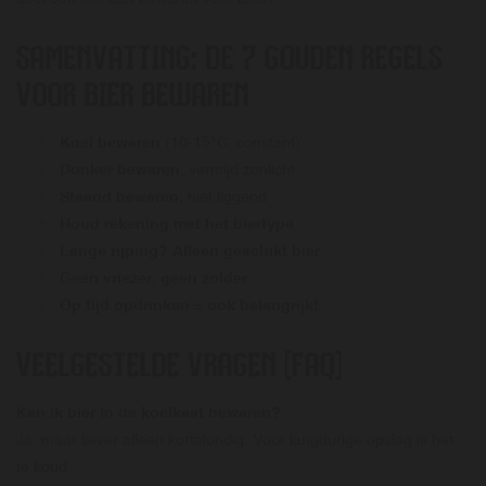
SAMENVATTING: DE 7 GOUDEN REGELS
VOOR BIER BEWAREN
Koel bewaren
(10-15°C, constant)
Donker bewaren
, vermijd zonlicht
Staand bewaren
, niet liggend
Houd rekening met het biertype
Lange rijping? Alleen geschikt bier
Geen vriezer, geen zolder
Op tijd opdrinken = ook belangrijk!
VEELGESTELDE VRAGEN (FAQ)
Kan ik bier in de koelkast bewaren?
Ja, maar liever alleen kortstondig. Voor langdurige opslag is het
te koud.