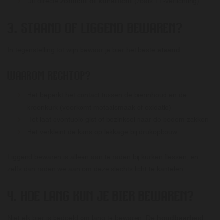
Uit directe
zonlicht of kunstlicht
(zoals TL-verlichting)
3. STAAND OF LIGGEND BEWAREN?
In tegenstelling tot wijn bewaar je bier het beste
staand
.
WAAROM RECHTOP?
Het beperkt het contact tussen de bierinhoud en de
kroonkurk (voorkomt metaalsmaak of oxidatie)
Het laat eventuele gist of bezinksel naar de bodem zakken
Het verkleint de kans op lekkage bij drukopbouw
Liggend bewaren is alleen aan te raden bij kurken flessen, en
zelfs dan raden we aan om deze slechts licht te kantelen.
4. HOE LANG KUN JE BIER BEWAREN?
Niet elk bier is bedoeld om lang te bewaren. De
houdbaarheid