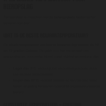
BIEROPSLAG
Temperatuur is misschien wel de
belangrijkste factor
bij het
bewaren van bier.
WAT IS DE BESTE BEWAARTEMPERATUUR?
De
ideale temperatuur om bier te bewaren ligt tussen de 10
en 15 graden Celsius
. Dit geldt voor het merendeel van
speciaalbieren, waaronder blond, tripel, dubbel en donkere ales.
Lager dan 5°C
: vertraagt het verouderingsproces, maar
kan smaken onderdrukken
Hoger dan 20°C
: versnelt oxidatie en kan het bier ‘doen
koken’ of gisting herstarten (vooral bij ongepasteuriseerde
bieren)
CONSTANTE TEMPERATUUR = CRUCIAAL