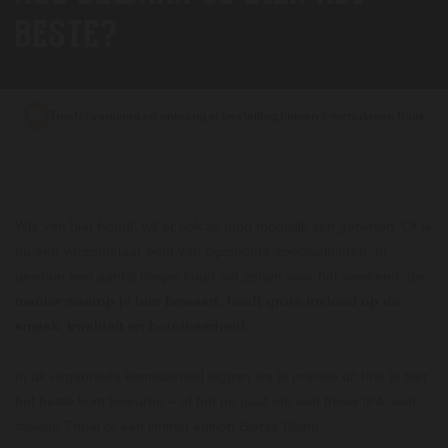
BESTE?
Bestel vandaag en ontvang je bestelling binnen 5 werkdagen thuis
Wie van bier houdt, wil er ook zo lang mogelijk van genieten. Of je
nu een verzamelaar bent van bijzondere speciaalbieren, of
gewoon een aantal flesjes koud wilt zetten voor het weekend:
de
manier waarop je bier bewaart, heeft grote invloed op de
smaak, kwaliteit en houdbaarheid
.
In dit uitgebreide kennisartikel leggen we je precies uit hoe je bier
het beste kunt bewaren – of het nu gaat om een frisse IPA, een
stevige Tripel of een limited edition Bierse Blond.