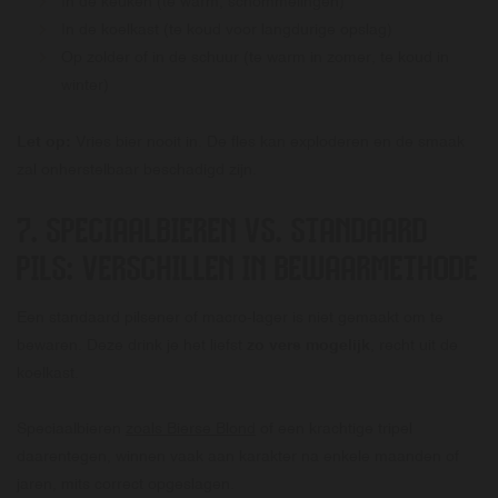
In de keuken (te warm, schommelingen)
In de koelkast (te koud voor langdurige opslag)
Op zolder of in de schuur (te warm in zomer, te koud in
winter)
Let op:
Vries bier nooit in. De fles kan exploderen en de smaak
zal onherstelbaar beschadigd zijn.
7. SPECIAALBIEREN VS. STANDAARD
PILS: VERSCHILLEN IN BEWAARMETHODE
Een standaard pilsener of macro-lager is niet gemaakt om te
bewaren. Deze drink je het liefst
zo vers mogelijk
, recht uit de
koelkast.
Speciaalbieren
zoals Bierse Blond
of een krachtige tripel
daarentegen, winnen vaak aan karakter na enkele maanden of
jaren, mits correct opgeslagen.