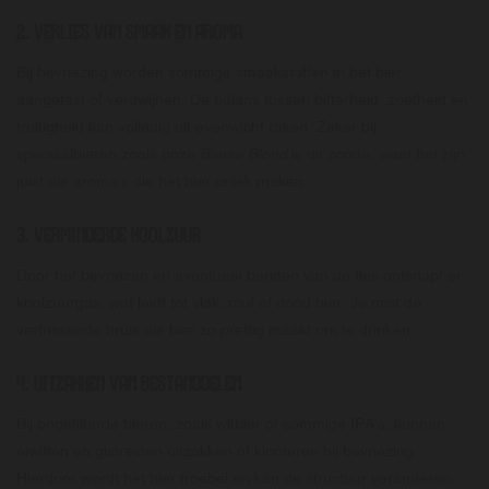
2. VERLIES VAN SMAAK EN AROMA
Bij bevriezing worden sommige smaakstoffen in het bier
aangetast of verdwijnen. De balans tussen bitterheid, zoetheid en
fruitigheid kan volledig uit evenwicht raken. Zeker bij
speciaalbieren zoals onze
Bierse Blond
is dit zonde, want het zijn
juist die aroma’s die het bier uniek maken.
3. VERMINDERDE KOOLZUUR
Door het bevriezen en eventueel barsten van de fles ontsnapt er
koolzuurgas, wat leidt tot vlak, muf of dood bier. Je mist de
verfrissende bruis die bier zo prettig maakt om te drinken.
4. UITZAKKEN VAN BESTANDDELEN
Bij ongefilterde bieren, zoals witbier of sommige IPA’s, kunnen
eiwitten en gistresten uitzakken of klonteren bij bevriezing.
Hierdoor wordt het bier troebel en kan de structuur veranderen.