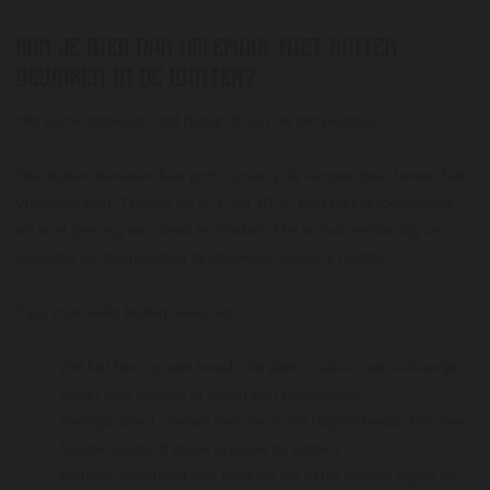
KAN JE BIER DAN HELEMAAL NIET BUITEN
BEWAREN IN DE WINTER?
Het korte antwoord: dat hangt af van de temperatuur.
Bier buiten bewaren kan prima zolang de temperatuur boven het
vriespunt blijft. Tussen de 2 °C en 10 °C blijft bier in topconditie
en koel genoeg om direct te drinken. Het is dus verstandig om
dagelijks de temperatuur te checken, vooral ’s nachts.
Tips voor veilig buiten bewaren:
Zet het bier op een beschutte plek, zoals in een schuurtje,
onder een afdakje of tegen een buitenmuur.
Vermijd direct contact met de grond (bijvoorbeeld door een
houten kratje of plank eronder te zetten).
Gebruik eventueel een koelbox als extra isolatie tegen de