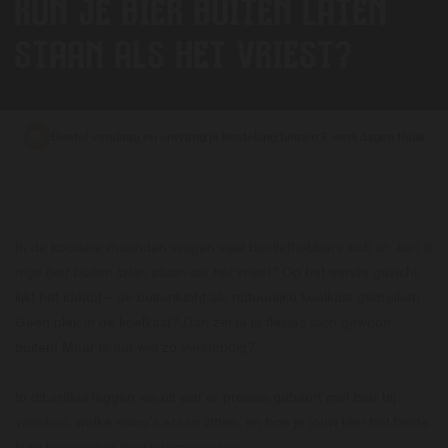
KUN JE BIER BUITEN LATEN
STAAN ALS HET VRIEST?
Bestel vandaag en ontvang je bestelling binnen 5 werkdagen thuis
In de koudere maanden vragen veel bierliefhebbers zich af:
kan ik
mijn bier buiten laten staan als het vriest?
Op het eerste gezicht
lijkt het ideaal – de buitenlucht als natuurlijke koelkast gebruiken.
Geen plek in de koelkast? Dan zet je je flesjes toch gewoon
buiten! Maar is dat wel zo verstandig?
In dit artikel leggen we uit wat er precies gebeurt met bier bij
vrieskou, welke risico’s eraan zitten, en hoe je jouw bier het beste
kunt bewaren in de wintermaanden.