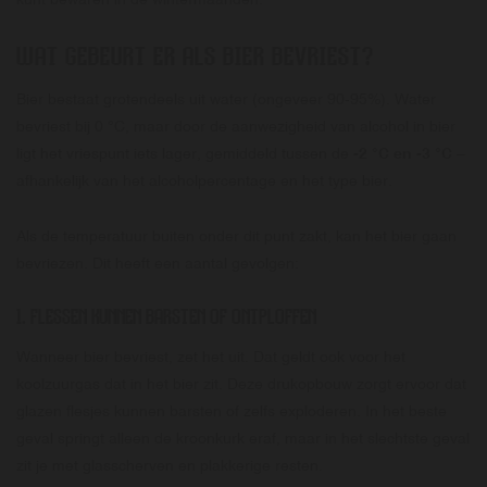
WAT GEBEURT ER ALS BIER BEVRIEST?
Bier bestaat grotendeels uit water (ongeveer 90-95%). Water
bevriest bij 0 °C, maar door de aanwezigheid van alcohol in bier
ligt het vriespunt iets lager, gemiddeld tussen de
-2 °C en -3 °C
–
afhankelijk van het alcoholpercentage en het type bier.
Als de temperatuur buiten onder dit punt zakt, kan het bier gaan
bevriezen. Dit heeft een aantal gevolgen:
1. FLESSEN KUNNEN BARSTEN OF ONTPLOFFEN
Wanneer bier bevriest, zet het uit. Dat geldt ook voor het
koolzuurgas dat in het bier zit. Deze drukopbouw zorgt ervoor dat
glazen flesjes kunnen barsten of zelfs exploderen. In het beste
geval springt alleen de kroonkurk eraf, maar in het slechtste geval
zit je met glasscherven en plakkerige resten.