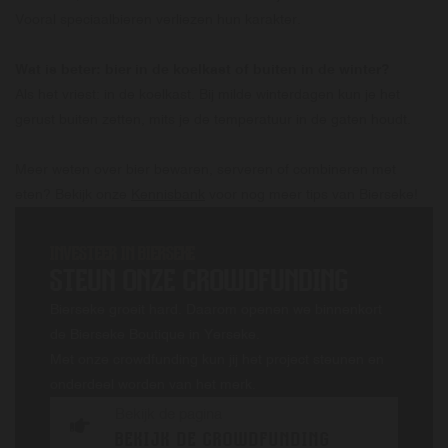
Vooral speciaalbieren verliezen hun karakter.
Wat is beter: bier in de koelkast of buiten in de winter?
Als het vriest: in de koelkast. Bij milde winterdagen kun je het
gerust buiten zetten, mits je de temperatuur in de gaten houdt.
Meer weten over bier bewaren, serveren of combineren met
eten? Bekijk onze
Kennisbank
voor nog meer tips van Bierseke!
INVESTEER IN BIERSEKE
STEUN ONZE CROWDFUNDING
Bierseke groeit hard. Daarom openen we binnenkort
de Bierseke Boutique in Yerseke.
Met onze crowdfunding kun jij het project steunen en
onderdeel worden van het merk.
Bekijk de pagina
BEKIJK DE CROWDFUNDING