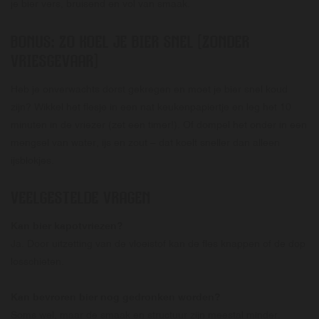
je bier vers, bruisend en vol van smaak.
BONUS: ZO KOEL JE BIER SNEL (ZONDER
VRIESGEVAAR)
Heb je onverwachts dorst gekregen en moet je bier snel koud
zijn? Wikkel het flesje in een nat keukenpapiertje en leg het 10
minuten in de vriezer (zet een timer!). Of dompel het onder in een
mengsel van water, ijs en zout – dat koelt sneller dan alleen
ijsblokjes.
VEELGESTELDE VRAGEN
Kan bier kapotvriezen?
Ja. Door uitzetting van de vloeistof kan de fles knappen of de dop
losschieten.
Kan bevroren bier nog gedronken worden?
Soms wel, maar de smaak en structuur zijn meestal minder.