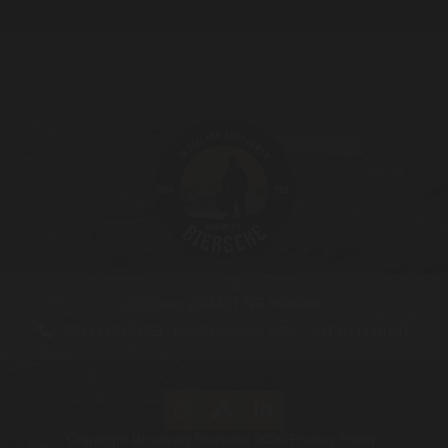
Grintweg 70
|
4401 NG Yerseke
0644416131
|
info@bierseke.nl
|
+31 644416131
Copyright Brouwerij Bierseke 2026
|
Privacy Policy
|