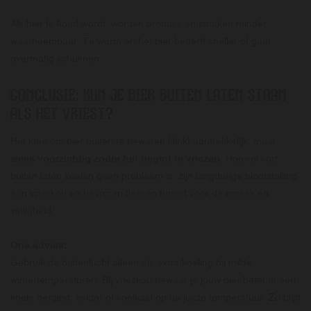
Als bier te koud wordt, worden aroma’s en smaken minder
waarneembaar. Te warm en het bier bederft sneller of gaat
overmatig schuimen.
CONCLUSIE: KUN JE BIER BUITEN LATEN STAAN
ALS HET VRIEST?
Het idee om bier buiten te bewaren klinkt aantrekkelijk, maar
wees voorzichtig zodra het begint te vriezen
. Hoewel kort
buiten laten koelen geen probleem is, zijn langdurige blootstelling
aan vrieskou en bevroren flessen funest voor de smaak én
veiligheid.
Ons advies:
Gebruik de buitenlucht alleen als extra koeling bij milde
wintertemperaturen. Bij vrieskou bewaar je jouw bier beter in een
koele berging, kelder of koelkast op de juiste temperatuur. Zo blijft