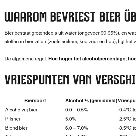
WAAROM BEVRIEST BIER Ü
Bier bestaat grotendeels uit water (ongeveer 90-95%), en wat
stoffen in bier zitten (zoals suikers, koolzuur en hop), ligt het
De algemene regel:
Hoe hoger het alcoholpercentage, hoe 
VRIESPUNTEN VAN VERSCHI
Biersoort
Alcohol % (gemiddeld)
Vriespu
Alcoholvrij bier
0.0 – 0.5%
-0.4°C t
Pilsner
5.0%
-2.5°C t
Blond bier
6.0 – 7.0%
-3.5°C t