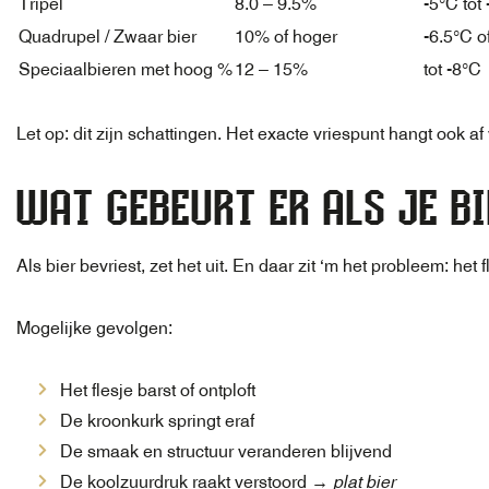
Tripel
8.0 – 9.5%
-5°C tot
Quadrupel / Zwaar bier
10% of hoger
-6.5°C o
Speciaalbieren met hoog %
12 – 15%
tot -8°C
Let op: dit zijn schattingen. Het exacte vriespunt hangt ook af
WAT GEBEURT ER ALS JE B
Als bier bevriest, zet het uit. En daar zit ‘m het probleem: he
Mogelijke gevolgen:
Het flesje barst of ontploft
De kroonkurk springt eraf
De smaak en structuur veranderen blijvend
De koolzuurdruk raakt verstoord →
plat bier