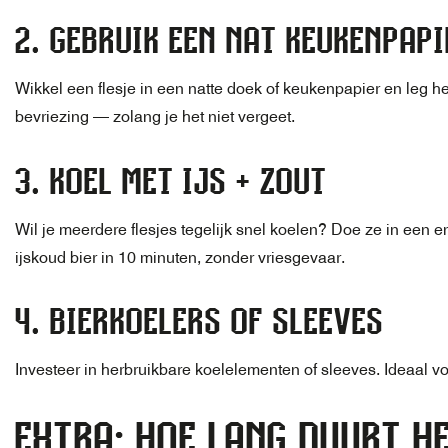
2.
GEBRUIK EEN NAT KEUKENPAPIE
Wikkel een flesje in een natte doek of keukenpapier en leg h
bevriezing — zolang je het niet vergeet.
3.
KOEL MET IJS + ZOUT
Wil je meerdere flesjes tegelijk snel koelen? Doe ze in een 
ijskoud bier in 10 minuten, zonder vriesgevaar.
4.
BIERKOELERS OF SLEEVES
Investeer in herbruikbare koelelementen of sleeves. Ideaal voo
EXTRA: HOE LANG DUURT H