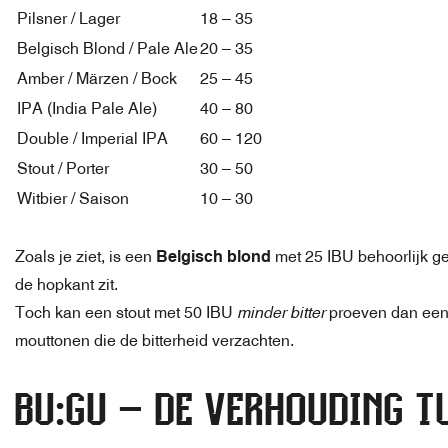
Pilsner / Lager
18 – 35
Belgisch Blond / Pale Ale
20 – 35
Amber / Märzen / Bock
25 – 45
IPA (India Pale Ale)
40 – 80
Double / Imperial IPA
60 – 120
Stout / Porter
30 – 50
Witbier / Saison
10 – 30
Zoals je ziet, is een
Belgisch blond
met 25 IBU behoorlijk ge
de hopkant zit.
Toch kan een stout met 50 IBU
minder bitter
proeven dan een 
mouttonen die de bitterheid verzachten.
BU:GU – DE VERHOUDING T