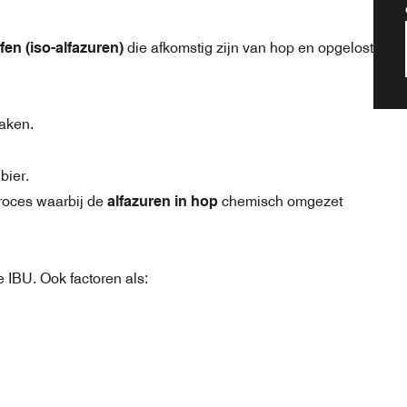
ffen (iso-alfazuren)
die afkomstig zijn van hop en opgelost
aken.
bier.
proces waarbij de
alfazuren in hop
chemisch omgezet
e IBU. Ook factoren als: