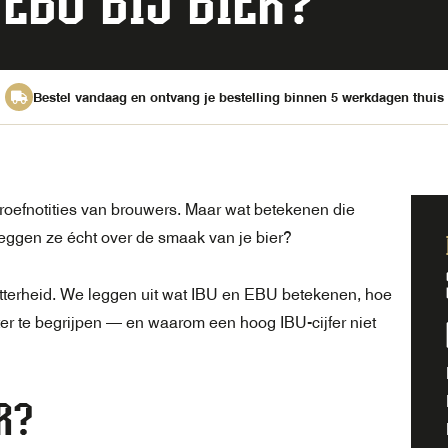
EBU BIJ BIER?
Bestel vandaag en ontvang je bestelling binnen 5 werkdagen thuis
n proefnotities van brouwers. Maar wat betekenen die
zeggen ze écht over de smaak van je bier?
itterheid. We leggen uit wat IBU en EBU betekenen, hoe
er te begrijpen — en waarom een hoog IBU-cijfer niet
R?