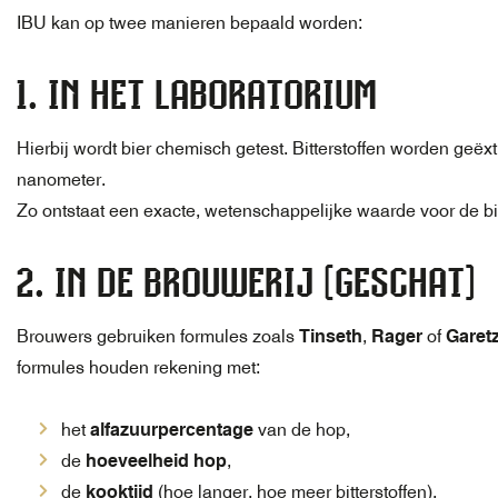
IBU kan op twee manieren bepaald worden:
1. IN HET LABORATORIUM
Hierbij wordt bier chemisch getest. Bitterstoffen worden geë
nanometer.
Zo ontstaat een exacte, wetenschappelijke waarde voor de bit
2. IN DE BROUWERIJ (GESCHAT)
Brouwers gebruiken formules zoals
Tinseth
,
Rager
of
Garet
formules houden rekening met:
het
alfazuurpercentage
van de hop,
de
hoeveelheid hop
,
de
kooktijd
(hoe langer, hoe meer bitterstoffen),