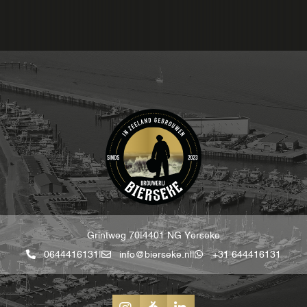
Grintweg 70
|
4401 NG Yerseke
0644416131
|
info@bierseke.nl
|
+31 644416131