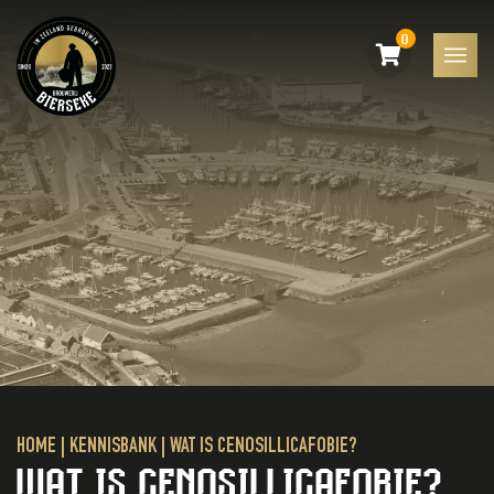
0
HOME
|
KENNISBANK
|
WAT IS CENOSILLICAFOBIE?
WAT IS CENOSILLICAFOBIE?