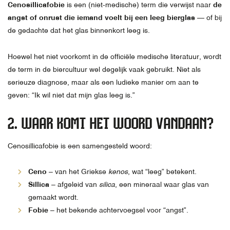
Cenosillicafobie
is een (niet-medische) term die verwijst naar
de
angst of onrust die iemand voelt bij een leeg bierglas
— of bij
de gedachte dat het glas binnenkort leeg is.
Hoewel het niet voorkomt in de officiële medische literatuur, wordt
de term in de biercultuur wel degelijk vaak gebruikt. Niet als
serieuze diagnose, maar als een ludieke manier om aan te
geven: “Ik wil niet dat mijn glas leeg is.”
2. WAAR KOMT HET WOORD VANDAAN?
Cenosillicafobie is een samengesteld woord:
Ceno
– van het Griekse
kenos
, wat “leeg” betekent.
Sillica
– afgeleid van
silica
, een mineraal waar glas van
gemaakt wordt.
Fobie
– het bekende achtervoegsel voor “angst”.