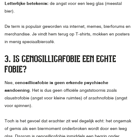
Letterlijke betekenis:
de angst voor een leeg glas (meestal
bier).
De term is populair geworden via internet, memes, bierforums en
merchandise. Je vindt hem terug op T-shirts, mokken en posters
in menig speciaalbiercafé.
3. IS CENOSILLICAFOBIE EEN ECHTE
FOBIE?
Nee,
cenosillicafobie is geen erkende psychische
aandoening
. Het is dus geen officiële angststoornis zoals
claustrofobie (angst voor kleine ruimtes) of arachnofobie (angst
voor spinnen).
Toch is het gevoel dat erachter zit wel degelijk echt: het ongemak
of gemis als een biermoment onderbroken wordt door een leeg
glas. Daarom is cenosillicafobie inmiddels een begrip onder