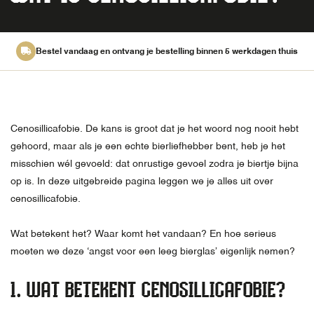
Bestel vandaag en ontvang je bestelling binnen 5 werkdagen thuis
Cenosillicafobie. De kans is groot dat je het woord nog nooit hebt
gehoord, maar als je een echte bierliefhebber bent, heb je het
misschien wél gevoeld: dat onrustige gevoel zodra je biertje bijna
op is. In deze uitgebreide pagina leggen we je alles uit over
cenosillicafobie.
Wat betekent het? Waar komt het vandaan? En hoe serieus
moeten we deze ‘angst voor een leeg bierglas’ eigenlijk nemen?
1. WAT BETEKENT CENOSILLICAFOBIE?