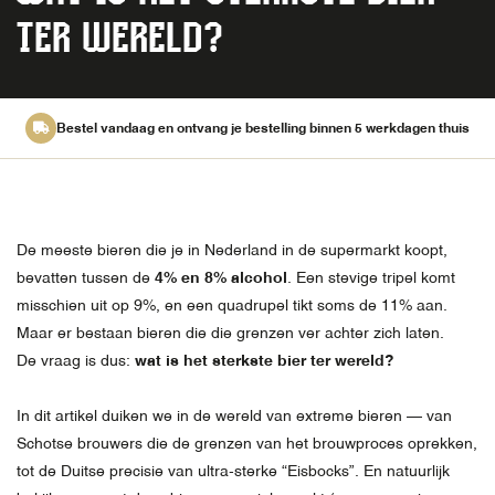
TER WERELD?
Bestel vandaag en ontvang je bestelling binnen 5 werkdagen thuis
De meeste bieren die je in Nederland in de supermarkt koopt,
bevatten tussen de
4% en 8% alcohol
. Een stevige tripel komt
misschien uit op 9%, en een quadrupel tikt soms de 11% aan.
Maar er bestaan bieren die die grenzen ver achter zich laten.
De vraag is dus:
wat is het sterkste bier ter wereld?
In dit artikel duiken we in de wereld van extreme bieren — van
Schotse brouwers die de grenzen van het brouwproces oprekken,
tot de Duitse precisie van ultra-sterke “Eisbocks”. En natuurlijk