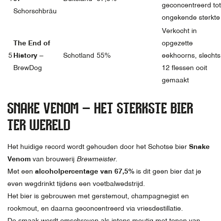
geconcentreerd tot
Schorschbräu
ongekende sterkte
Verkocht in
The End of
opgezette
5
History
–
Schotland
55%
eekhoorns, slechts
BrewDog
12 flessen ooit
gemaakt
SNAKE VENOM – HET STERKSTE BIER
TER WERELD
Het huidige record wordt gehouden door het Schotse bier
Snake
Venom
van brouwerij
Brewmeister
.
Met een
alcoholpercentage van 67,5%
is dit geen bier dat je
even wegdrinkt tijdens een voetbalwedstrijd.
Het bier is gebrouwen met gerstemout, champagnegist en
rookmout, en daarna geconcentreerd via vriesdestillatie.
De smaak wordt omschreven als intens moutig met tonen van