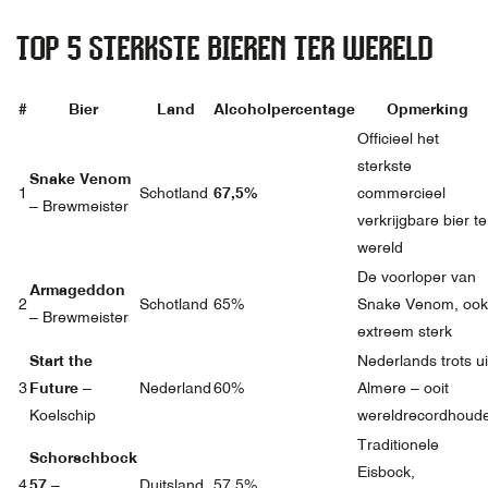
TOP 5 STERKSTE BIEREN TER WERELD
#
Bier
Land
Alcoholpercentage
Opmerking
Officieel het
sterkste
Snake Venom
1
Schotland
67,5%
commercieel
– Brewmeister
verkrijgbare bier te
wereld
De voorloper van
Armageddon
2
Schotland
65%
Snake Venom, ook
– Brewmeister
extreem sterk
Start the
Nederlands trots ui
3
Future
–
Nederland
60%
Almere – ooit
Koelschip
wereldrecordhoud
Traditionele
Schorschbock
Eisbock,
4
57
–
Duitsland
57,5%