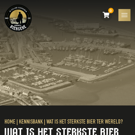
0
HOME
|
KENNISBANK
|
WAT IS HET STERKSTE BIER TER WERELD?
WAT IS HET STERKSTE BIER