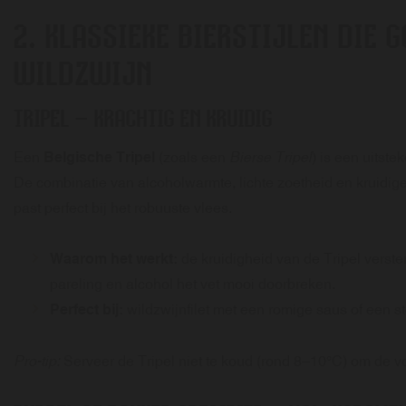
2. KLASSIEKE BIERSTIJLEN DIE 
WILDZWIJN
TRIPEL
– KRACHTIG EN KRUIDIG
Een
Belgische Tripel
(zoals een
Bierse Tripel
) is een uitste
De combinatie van alcoholwarmte, lichte zoetheid en kruidige
past perfect bij het robuuste vlees.
Waarom het werkt:
de kruidigheid van de Tripel verster
pareling en alcohol het vet mooi doorbreken.
Perfect bij:
wildzwijnfilet met een romige saus of een sto
Pro-tip:
Serveer de Tripel niet te koud (rond 8–10°C) om de vo