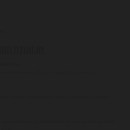
ken
J WILDZWIJN
pel (8,5%)
.
n een lichtzoete afdronk — perfect bij een stuk
en het een ideale partner voor herfstige en winterse
jn met rozemarijn, jeneverbessen en een vleugje donkere
wijze.