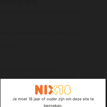
ACHTIG EN ZACHT
ande mout. Dat sluit goed aan bij gerechten waarin
 gekaramelliseerde vleessappen, terwijl de zachte
en en wortel.
upel
een schitterende begeleider.
t bier bijna wijnachtig — ideaal
bij winterse
steert mooi met de kruidigheid van wild, terwijl de
Je moet 18 jaar of ouder zijn om deze site te
bezoeken.