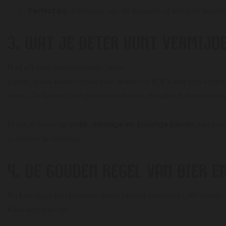
Perfect bij:
wildzwijn van de kamado of met een kruidi
3. WAT JE BETER KUNT VERMIJD
Niet elk bier doet wildzwijn recht.
Lichte, frisse bieren zoals pils, witbier of IPA’s met een sch
vlees. Ze kunnen het gerecht zelfs wat
metallisch
doen smak
Richt je liever op
volle, moutige en kruidige bieren
met vol
in balans te houden.
4. DE GOUDEN REGEL VAN BIER E
Bij bier-spijs combinaties draait het om evenwicht. Wildzwijn 
Kies een bier dat: