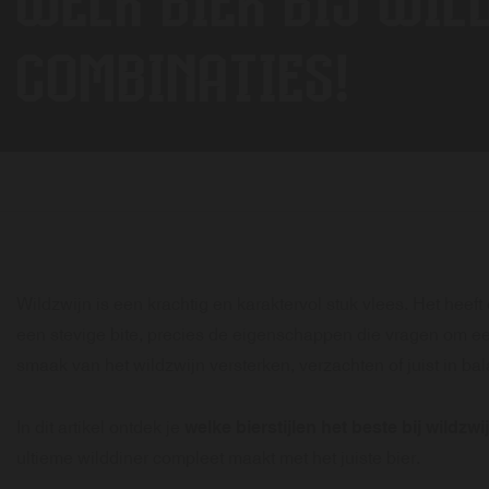
WELK BIER BIJ WIL
COMBINATIES!
Wildzwijn is een krachtig en karaktervol stuk vlees. Het heeft
een stevige bite, precies de eigenschappen die vragen om ee
smaak van het wildzwijn versterken, verzachten of juist in ba
In dit artikel ontdek je
welke bierstijlen het beste bij wildzw
ultieme wilddiner compleet maakt met het juiste bier.