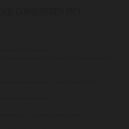
GOED COMBINEREN MET
kende keuze bij wildzwijn.
 tonen (van koriander, kruidnagel of sinaasappelschil)
kt de hartige smaken van het wild, terwijl de lichte
ofpot met tijm en laurier.
lle aroma’s tot hun recht te laten komen.