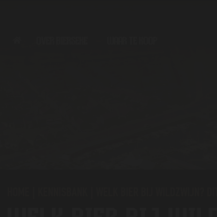
OVER BIERSEKE
WAAR TE KOOP
HOME
|
KENNISBANK
|
WELK BIER BIJ WILDZWIJN? DI