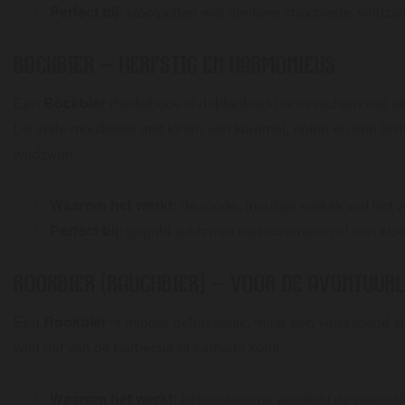
Perfect bij:
stoofpotten met donkere chocolade, wildzwij
BOCKBIER
– HERFSTIG EN HARMONIEUS
Een
Bockbier
(herfstbock of dubbelbock) is misschien wel de
De volle moutbasis met tonen van karamel, noten en een lichte 
wildzwijn.
Waarom het werkt:
de ronde, moutige smaak vult het v
Perfect bij:
gegrild wildzwijn met rozemarijn of een stoo
ROOKBIER (RAUCHBIER)
– VOOR DE AVONTUURL
Een
Rookbier
is minder gebruikelijk, maar een verrassend st
wild dat van de barbecue of kamado komt.
Waarom het werkt:
het rookaroma versterkt de natuurli