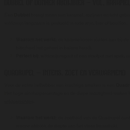
DUBBEL OF DONKER ABDIJBIER
– VOL, KARAMEL
Een
Dubbel
brengt tonen van karamel, rozijnen en licht gebr
wildzwijn langzaam is gestoofd in rode wijn, bier of bouillon.
Waarom het werkt:
de karameltonen sluiten aan bij de
bitterheid het geheel in balans houdt.
Perfect bij:
wildzwijnragout of een stoofpot met spek, ui
QUADRUPEL
– INTENS, ZOET EN VERWARMEND
Voor de echte liefhebber van krachtige smaken is een
Quadr
Het hoge alcoholpercentage en de diepe moutigheid maken he
wildgerechten
.
Waarom het werkt:
de zoetheid van de Quadrupel contra
warme afdronk de diepte van het vlees benadrukt.