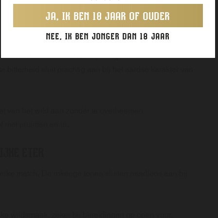
npaté of wildterrine.
JA, IK BEN 18 JAAR OF OUDER
NEE, IK BEN JONGER DAN 18 JAAR
 meest traditionele keuze bij wildgerechten in Nederland.
bitterheid sluit prachtig aan bij het aardse karakter van
et van het wild aan zonder te overheersen.
f met pruimen en ui.
IJKE ETER
erke match. De rokerige tonen sluiten naadloos aan bij
jke wildsmaak, zeker bij bereidingen op open vuur.