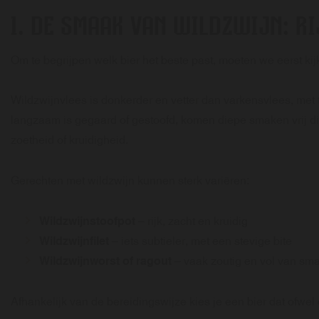
1. DE SMAAK VAN WILDZWIJN: RI
Om te begrijpen welk bier het beste past, moeten we eerst ki
Wildzwijnvlees is donkerder en vetter dan varkensvlees, met
langzaam is gegaard of gestoofd, komen diepe smaken vrij d
zoetheid of kruidigheid.
Gerechten met wildzwijn kunnen sterk variëren:
Wildzwijnstoofpot
– rijk, zacht en kruidig
Wildzwijnfilet
– iets subtieler, met een stevige bite
Wildzwijnworst of ragout
– vaak zoutig en vol van sm
Afhankelijk van de bereidingswijze kies je een bier dat ofwel co