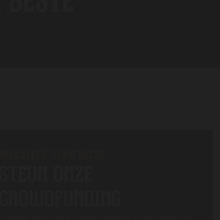
E BESTE
INVESTEER IN BIERSEKE
STEUN ONZE
CROWDFUNDING
Bierseke groeit hard. Daarom openen we binnenkort de