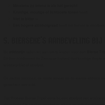
Minstens zo intens is als het gerecht
Kruidige, moutige of lichtzoete tonen
heeft
Niet te bitter
is
Een hogere alcoholgraad
heeft om het vet te doorbre
5. BIERSEKE’S AANBEVELING BI
Bij
wildzwijn
raden wij aan om te kiezen voor een
Bierse Tri
Dit bier combineert de Zeeuwse frisheid met kruidige diepte e
wildzwijnfilet of stoofpot.
De zachte koolzuur, de ronde smaak en de warme afdronk mak
gerechten met wild.
Tip:
Probeer Bierse Tripel eens bij een stoofpot van wildzwi
chocolade. De smaken versterken elkaar op indrukwekkende 