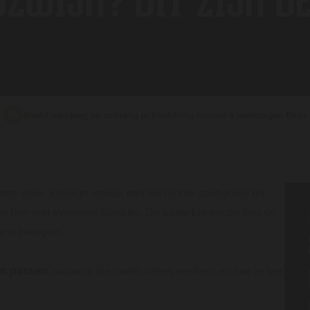
DZWIJN? DIT ZIJN D
Bestel vandaag en ontvang je bestelling binnen 5 werkdagen thuis
 een volle, kruidige smaak met een lichte zoetigheid en
n bier met evenveel karakter. De juiste bierkeuze kan de
lans brengen.
ijn passen
, waarom die combinaties werken, en hoe je het