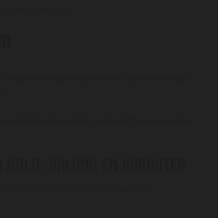
ge barbecuemarinade.
EN
erpe hopbitterheid gaan vaak verloren naast het krachtige
en.
doende alcoholpercentage (minimaal 7%) om de smaken
N WILD: BALANS EN KARAKTER
is krachtig — dus het bier moet dat ook zijn.