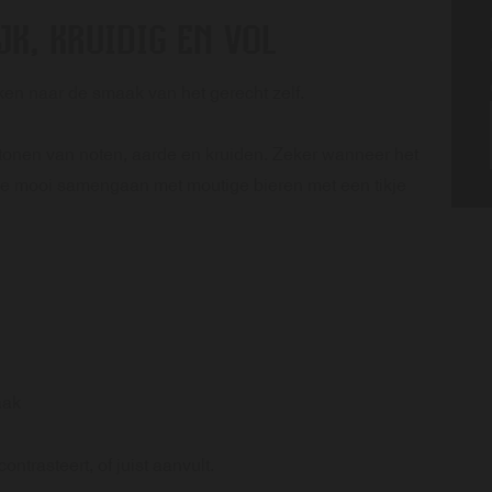
JK, KRUIDIG EN VOL
jken naar de smaak van het gerecht zelf.
 tonen van noten, aarde en kruiden. Zeker wanneer het
ie mooi samengaan met moutige bieren met een tikje
aak
ntrasteert, of juist aanvult.