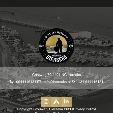
Grintweg 70
|
4401 NG Yerseke
0644416131
|
info@bierseke.nl
|
+31 644416131
Copyright Brouwerij Bierseke 2026
|
Privacy Policy
|