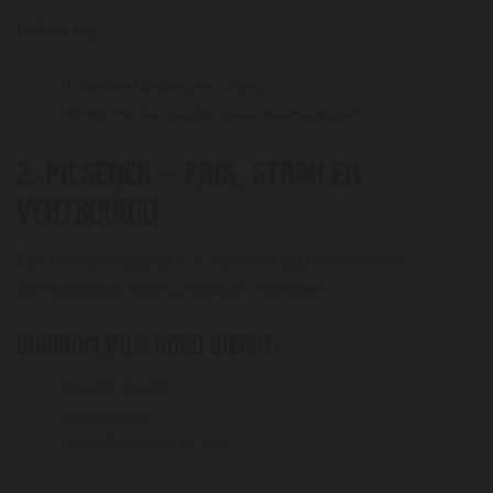
Perfect bij:
Hollandse Nieuwe met uitjes
Haring zonder zuur of zware toevoegingen
2. PILSENER – FRIS, STRAK EN
VERTROUWD
Een klassieke pilsener is al decennialang een populaire
combinatie met haring, vooral op viskramen.
WAAROM PILS GOED WERKT:
Strakke frisheid
Licht bittertje
Neutraliseert vet en zout