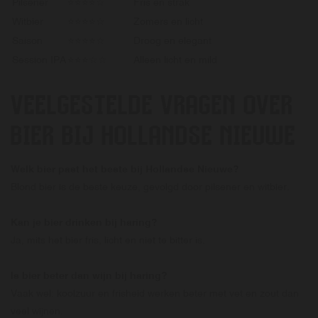
Pilsener
⭐⭐⭐⭐☆
Fris en strak
Witbier
⭐⭐⭐⭐☆
Zomers en licht
Saison
⭐⭐⭐⭐☆
Droog en elegant
Session IPA
⭐⭐⭐☆☆
Alleen licht en mild
VEELGESTELDE VRAGEN OVER
BIER BIJ HOLLANDSE NIEUWE
Welk bier past het beste bij Hollandse Nieuwe?
Blond bier is de beste keuze, gevolgd door pilsener en witbier.
Kan je bier drinken bij haring?
Ja, mits het bier fris, licht en niet te bitter is.
Is bier beter dan wijn bij haring?
Vaak wel: koolzuur en frisheid werken beter met vet en zout dan
veel wijnen.