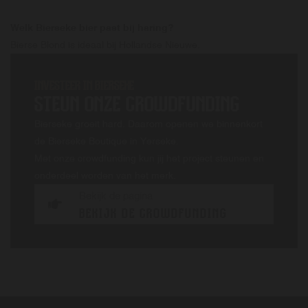
Welk Bierseke bier past bij haring?
Bierse Blond is ideaal bij Hollandse Nieuwe.
INVESTEER IN BIERSEKE
STEUN ONZE CROWDFUNDING
Bierseke groeit hard. Daarom openen we binnenkort
de Bierseke Boutique in Yerseke.
Met onze crowdfunding kun jij het project steunen en
onderdeel worden van het merk.
Bekijk de pagina
BEKIJK DE CROWDFUNDING