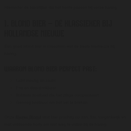
Hieronder de bierstijlen die het beste passen bij verse haring.
1. BLOND BIER – DÉ KLASSIEKER BIJ
HOLLANDSE NIEUWE
Een goed blond bier is misschien wel de beste bierkeuze bij
haring.
WAAROM BLOND BIER PERFECT PAST:
Licht moutig en zacht
Fris en doordrinkbaar
Subtiele zoetheid die het ziltige compenseert
Genoeg koolzuur om het vet te breken
Onze
Bierse Blond
sluit hier prachtig op aan: fris, toegankelijk en
met voldoende body om niet weg te vallen bij de haring.