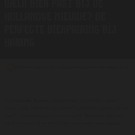
WELK BIER PAST BIJ DE
HOLLANDSE NIEUWE? DE
PERFECTE BIERPAIRING BIJ
HARING
Bestel vandaag en ontvang je bestelling binnen 5 werkdagen thuis
De
Hollandse Nieuwe
is een iconisch Nederlands product.
Zacht, romig, lichtzilt en vol umami. Traditioneel gegeten “aan de
staart”, vaak met ui en soms met augurk. Maar waar wijn vaak
wordt genoemd bij vis, wordt één vraag steeds vaker gesteld: