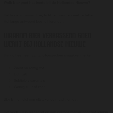
Welk bier past het beste bij de Hollandse Nieuwe?
Het korte antwoord:
fris, licht, schoon en niet te bitter
.
Het lange antwoord lees je hieronder.
WAAROM BIER VERRASSEND GOED
WERKT BIJ HOLLANDSE NIEUWE
Haring heeft een aantal uitgesproken smaakkenmerken:
Zacht en romig vet
Licht zilt
Subtiele visaroma’s
Weinig zuur of zoet
Bier is hier juist een uitstekende match, omdat:
Het koolzuur in bier snijdt op een prettige manier door het romige