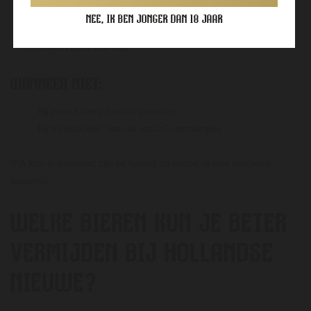
Lage bitterheid
NEE, IK BEN JONGER DAN 18 JAAR
Frisse citrus-hop
Geen zware dry-hop
WANNEER NIET:
Bij pure haring zonder garnituur
Bij traditionele “aan de staart”-consumptie
IPA kan interessant zijn bij haring op brood of met moderne
toppings.
WELKE BIEREN KUN JE BETER
VERMIJDEN BIJ HOLLANDSE
NIEUWE?