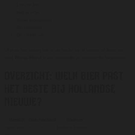
Licht en fris
Niet te bitter
Mooie moutbalans
Dorstlessend
Doordrinkbaar
Of je nu een haring eet op de markt, bij de visboer of thuis aan
tafel:
Bierse Blond
is een natuurlijke en smaakvolle begeleider.
OVERZICHT: WELK BIER PAST
HET BESTE BIJ HOLLANDSE
NIEUWE?
Bierstijl
Geschiktheid
Waarom
Blond bier
⭐⭐⭐⭐⭐
Perfecte balans