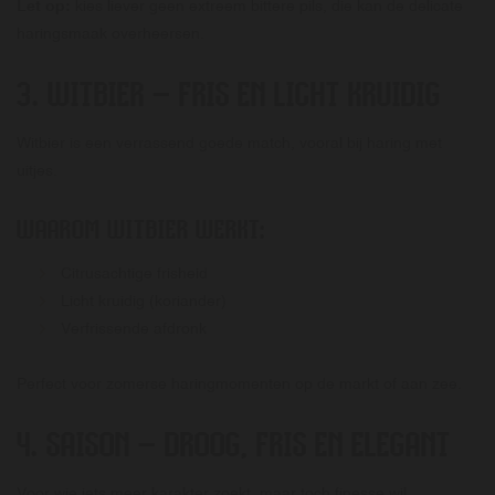
Let op:
kies liever geen extreem bittere pils, die kan de delicate
haringsmaak overheersen.
3. WITBIER – FRIS EN LICHT KRUIDIG
Witbier is een verrassend goede match, vooral bij haring met
uitjes.
WAAROM WITBIER WERKT:
Citrusachtige frisheid
Licht kruidig (koriander)
Verfrissende afdronk
Perfect voor zomerse haringmomenten op de markt of aan zee.
4. SAISON – DROOG, FRIS EN ELEGANT
Voor wie iets meer karakter zoekt, maar toch finesse wil