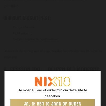
behouden.
WAAROM SAISON PAST:
Droge afdronk
Licht peperig
Verfrist zonder te overheersen
Saison tilt de haring net iets op, zonder het traditionele karakter te
verliezen.
5. SESSION IPA – ALLEEN BIJ MODERNE
HARINGCOMBINATIES
Een lichte IPA kan werken, mits voorzichtig gekozen.
Je moet 18 jaar of ouder zijn om deze site te
bezoeken.
WANNEER WÉL:
JA, IK BEN 18 JAAR OF OUDER