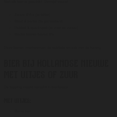
Niet elk bier is geschikt. Vermijd vooral:
Zware IPA’s (te bitter)
Stout & porter (te geroosterd)
Dubbel & quadrupel (te zoet en zwaar)
Sterke bieren boven 8%
Deze bieren overheersen de subtiele smaak van de haring.
BIER BIJ HOLLANDSE NIEUWE
MET UITJES OF ZUUR
De topping maakt verschil in bierkeuze.
MET UITJES:
Blond bier