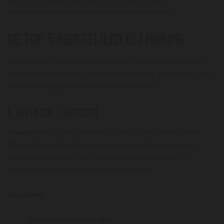
Bij voorkeur lichte moutigheid of fruitigheid bevatten
DE TOP 5 BIERSTIJLEN BIJ HARING
Hieronder vind je de vijf beste bierstijlen die uitzonderlijk goed
samengaan met haring. Inclusief smaakprofiel, waarom ze goed
werken, en suggesties van Nederlandse bieren.
1.
WITBIER / WEIZEN
Smaakprofiel:
Licht, citrusachtig, kruidig, romig mondgevoel
Waarom het werkt:
De frisse zuren en zachte koolzuur van
witbier snijden perfect door de vettigheid van de haring. De
lichtzure toets versterkt de frisheid van de vis.
Aanraders:
Texels Skuumkoppe Wit