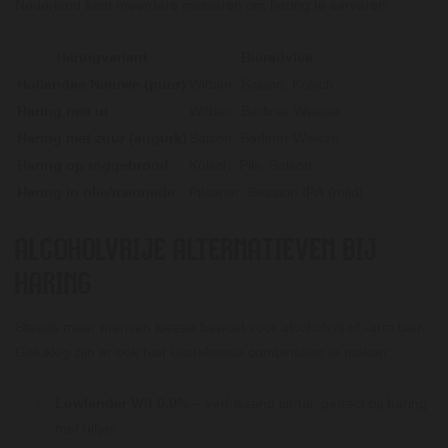
Nederland kent meerdere manieren om haring te serveren:
Haringvariant
Bieradvies
Hollandse Nieuwe (puur)
Witbier, Saison, Kölsch
Haring met ui
Witbier, Berliner Weisse
Haring met zuur (augurk)
Saison, Berliner Weisse
Haring op roggebrood
Kölsch, Pils, Saison
Haring in olie/marinade
Pilsener, Session IPA (mild)
ALCOHOLVRIJE ALTERNATIEVEN BIJ
HARING
Steeds meer mensen kiezen bewust voor alcoholvrij of -arm bier.
Gelukkig zijn er ook hier uitstekende combinaties te maken:
Lowlander Wit 0.0%
– verfrissend citrus, perfect bij haring
met uitjes