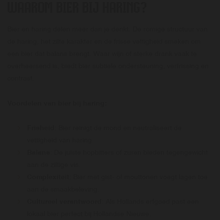
WAAROM BIER BIJ HARING?
Bier en haring delen meer dan je denkt. De romige structuur van
de haring, het zilte karakter en de frisse vettigheid smeken om
een bier dat balans brengt. Waar wijn of sterke drank vaak te
overheersend is, biedt bier subtiele ondersteuning, verfrissing en
contrast.
Voordelen van bier bij haring:
Frisheid
: Bier reinigt de mond en neutraliseert de
vettigheid van haring.
Balans
: De juiste hopbitters of zuren bieden tegengewicht
aan de ziltige vis.
Complexiteit
: Bier met gist- of mouttonen voegt lagen toe
aan de smaakbeleving.
Cultureel verantwoord
: Als Hollands erfgoed past een
lokaal bier perfect bij Hollandse Nieuwe.