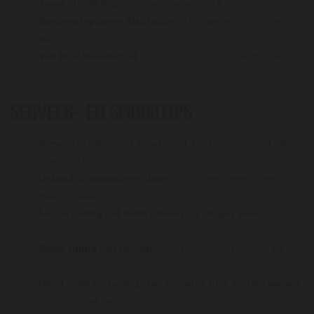
Jever Fun (0.0%)
– Duitse pilsener met karakter
Weihenstephaner Alkoholfrei
– klassieke alcoholvrije
weizen
Van Moll Wanderlust
– alcoholvrije saison met mooie
zuren
SERVEER- EN SMAAKTIPS
Serveer je bier goed koud
: rond 4-6°C bij witbier of pils,
max. 8°C bij saison.
Gebruik dunwandige glazen
voor frisse bieren (geen
zware bokalen).
Eet de haring het liefst binnen 1-2 dagen vers
voor
optimale smaak.
Wees zuinig met ui/zuur
als je het bier de hoofdrol wil
geven.
Proef eerst de haring, dan een slok bier, en dan samen
— ontdek het verschil.