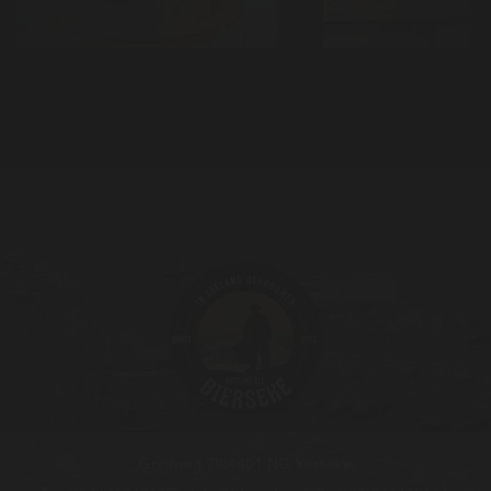
Grintweg 70
|
4401 NG Yerseke