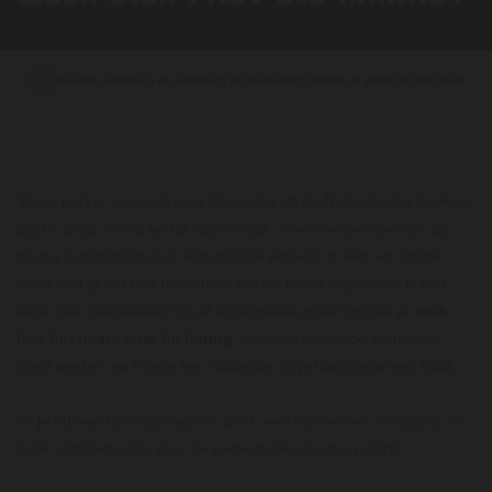
Bestel vandaag en ontvang je bestelling binnen 5 werkdagen thuis
Verse haring, een culinaire klassieker uit de Nederlandse keuken.
Zacht, ziltig, romig en rijk aan smaak. Veel mensen denken bij
haring automatisch aan een glaasje jenever of een wit wijntje.
Maar wist je dat bier misschien wel dé
beste
begeleider is van
deze zilte delicatesse? In dit uitgebreide artikel ontdek je
welk
bier het beste past bij haring
, waarom bepaalde bierstijlen
goed werken en hoe je het maximale uit je haringmoment haalt.
Of je nu een haringliefhebber bent, een bierkenner, of allebei: dit
is dé complete gids voor de perfecte bier-haring pairing.