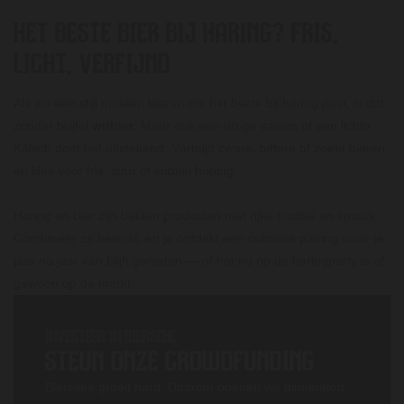
HET BESTE BIER BIJ HARING? FRIS,
LICHT, VERFIJND
Als we één stijl moeten kiezen die het beste bij haring past, is dat
zonder twijfel
witbier
. Maar ook een droge saison of een lichte
Kölsch doet het uitstekend. Vermijd zware, bittere of zoete bieren,
en kies voor fris, zuur of subtiel hoppig.
Haring en bier zijn beiden producten met rijke traditie en smaak.
Combineer ze bewust, en je ontdekt een culinaire pairing waar je
jaar na jaar van blijft genieten — of het nu op de haringparty is of
gewoon op de markt.
INVESTEER IN BIERSEKE
STEUN ONZE CROWDFUNDING
Bierseke groeit hard. Daarom openen we binnenkort