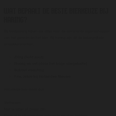
WAT BEPAALT DE BESTE BIERKEUZE BIJ
HARING?
Bij foodpairing kijken we altijd naar de dominante eigenschappen
van het gerecht én het bier. Bij haring zijn dit de belangrijkste
smaakkenmerken:
Ziltig (licht zout)
Romig en vet (door het hoge oliegehalte)
Subtiel visachtig
Fris, zeker bij Hollandse Nieuwe
Het ideale bier moet dus:
Verfrissen
Niet te bitter of zwaar zijn
Geen al te uitgesproken gebrande smaken hebben