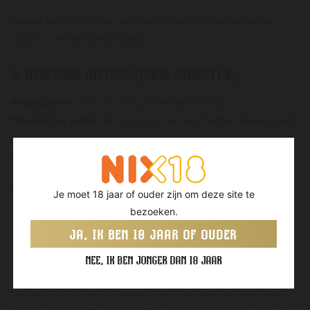
Perfect bij:
Haring met zuur (bijvoorbeeld in combinatie met
augurk of Amsterdamse uitjes)
4.
BERLINER WEISSE (SOUR BIERSTIJL)
Smaakprofiel:
Zuur, fris, laag alcoholpercentage
Waarom het werkt:
De zuurgraad van een Berliner Weisse werkt
als een frisse citroenscheut over je haring. Een gewaagde, maar
verrassend goede pairing — zeker bij haring op roggebrood.
Aanraders:
Je moet 18 jaar of ouder zijn om deze site te
bezoeken.
Van Moll Langharig Tuig
JA, IK BEN 18 JAAR OF OUDER
Nevel Weerloos
Brouwerij Frontaal – Juice Punch Sour
NEE, IK BEN JONGER DAN 18 JAAR
Let op:
Deze stijl is wat avontuurlijker, dus niet voor iedereen.