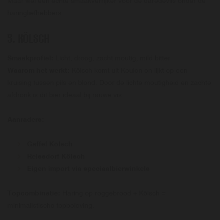
Maar wél een echte smaakverrijker voor de daredevils onder de
haringliefhebbers.
5.
KÖLSCH
Smaakprofiel:
Licht, droog, zacht moutig, mild bitter
Waarom het werkt:
Kölsch komt uit Keulen en lijkt op een
kruising tussen pils en blond. Door de lichte moutigheid en zachte
afdronk is dit bier ideaal bij rauwe vis.
Aanraders:
Gaffel Kölsch
Reissdorf Kölsch
Eigen import via speciaalbierwinkels
Topcombinatie:
Haring op roggebrood + Kölsch =
minimalistische topbeleving.