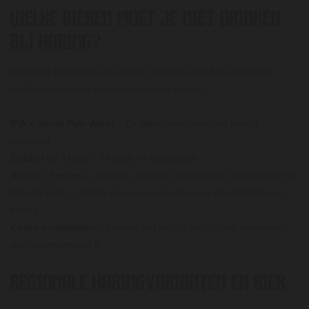
WELKE BIEREN MOET JE NIET DRINKEN
BIJ HARING?
Sommige bierstijlen zijn minder geschikt door hun intensiteit,
alcoholpercentage of overheersende smaak:
IPA’s (India Pale Ales)
– Te bitter, overheerst de haring
compleet
Dubbel en Tripel
– Te zoet, te alcoholisch
Stouts / Porters
– Rokerig, gebrand, chocotoon = botsing met vis
Quadrupels
– Veel te zwaar en complex voor de subtiliteit van
haring
Zware bockbieren
– Kunnen het vettige van haring versterken,
wat onaangenaam is
REGIONALE HARINGVARIANTEN EN BIER