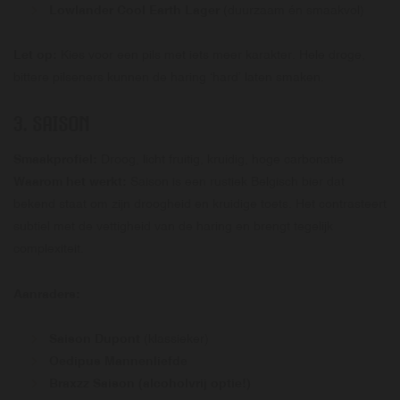
Lowlander Cool Earth Lager
(duurzaam én smaakvol)
Let op:
Kies voor een pils met iets meer karakter. Hele droge,
bittere pilseners kunnen de haring ‘hard’ laten smaken.
3.
SAISON
Smaakprofiel:
Droog, licht fruitig, kruidig, hoge carbonatie
Waarom het werkt:
Saison is een rustiek Belgisch bier dat
bekend staat om zijn droogheid en kruidige toets. Het contrasteert
subtiel met de vettigheid van de haring en brengt tegelijk
complexiteit.
Aanraders:
Saison Dupont
(klassieker)
Oedipus Mannenliefde
Braxzz Saison (alcoholvrij optie!)