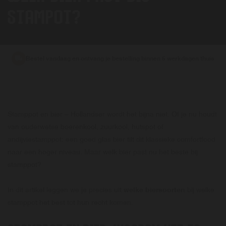
STAMPOT?
Bestel vandaag en ontvang je bestelling binnen 5 werkdagen thuis
Stamppot en bier – Hollandser wordt het bijna niet. Of je nu houdt
van ouderwetse boerenkool, zuurkool, hutspot of
andijviestamppot: een goed glas bier tilt dit klassieke comfortfood
naar een hoger niveau. Maar welk bier past nu het beste bij
stamppot?
In dit artikel leggen we je precies uit
welke biersoorten
bij welke
stamppot het best tot hun recht komen.