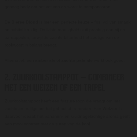
genoeg body om het vet van de worst te compenseren.
De
Bierse Blond
is hier een perfecte keuze – fris, vol van smaak
en subtiel kruidig. De lichte moutigheid sluit prachtig aan bij de
aardappelen, terwijl de zachte bitterheid het zoutige van de
rookworst in balans brengt.
Alternatief: een
amber ale
of
zachte pale ale
werkt ook goed.
2. ZUURKOOLSTAMPPOT – COMBINEER
MET EEN WEIZEN OF EEN TRIPEL
Zuurkoolstamppot heeft een friszure toon die vraagt om iets
zachts en fruitigs om het geheel af te ronden. Een
Weizen
is
daarvoor ideaal: het bananen- en kruidnagelachtige aroma geeft
een mooi contrast met de zuren van de kool.