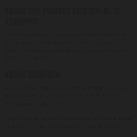
BIERSE TIP: PROBEER BIER OOK IN JE
STAMPPOT!
Voor de echte liefhebbers: voeg eens een scheutje
blond bier
toe aan de jus of aan de stamppot zelf. Het zorgt voor extra
diepte in de smaak en een heerlijk moutig aroma dat je gerecht
nét dat beetje extra geeft.
BIERSE WIJSHEID
Of je nu kiest voor boerenkool, zuurkool of andijvie – er is altijd
een bier dat erbij past. De kunst is balans: het bier moet het
gerecht aanvullen, niet overheersen.
En eerlijk is eerlijk: een bord dampende stamppot met een
Bierse
Blond
ernaast is alles wat je nodig hebt op een gure avond.