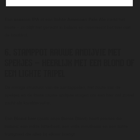
een levendige, contrasterende smaak.
Een
session IPA
of een
lichte American Pale Ale
werkt het
beste – zo blijft het gerecht in balans en overneemt het bier niet
de hoofdrol.
6. STAMPPOT RAUWE ANDIJVIE MET
SPEKJES – HEERLIJK MET EEN BLOND OF
EEN LICHTE TRIPEL
De romige structuur van de aardappelen, het zoute van de
spekjes en de frisse rauwe andijvie vragen om een bier dat zowel
zacht als karaktervol is.
Een
Blond bier
(zoals onze Bierse Blond) heeft precies die
balans: een milde bitterheid, een volle moutbasis en een lichte
fruitigheid die alles bij elkaar brengt.