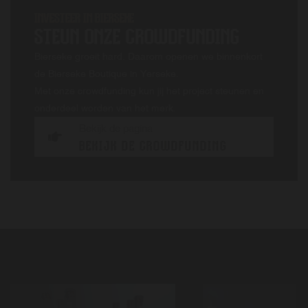
INVESTEER IN BIERSEKE
STEUN ONZE CROWDFUNDING
Bierseke groeit hard. Daarom openen we binnenkort
de Bierseke Boutique in Yerseke.
Met onze crowdfunding kun jij het project steunen en
onderdeel worden van het merk.
Bekijk de pagina
BEKIJK DE CROWDFUNDING