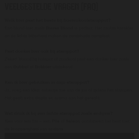
VEELGESTELDE VRAGEN (FAQ)
Welk bier past het beste bij boerenkoolstamppot?
Een blond bier zoals
Bierse Blond
is perfect. Het zachte karakter
en de lichte bitterheid maken de combinatie compleet.
Past donker bier ook bij stamppot?
Zeker! Vooral bij hutspot of zuurkool past een donker bier zoals
een
Dubbel
of
Bokbier
uitstekend.
Kan ik bier gebruiken in mijn stamppot?
Ja, voeg een klein scheutje toe aan de jus of tijdens het stampen.
Het geeft extra diepte en aroma aan het gerecht.
Wat drink ik bij een lichte stamppot zoals andijvie?
Kies voor iets fris – een
Pils
of
Saison
combineert het best met
de knapperigheid van andijvie.