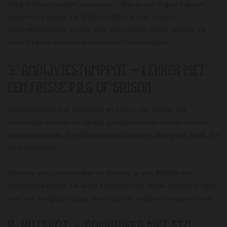
Wil je het iets steviger aanpakken? Dan is een
Tripel
ook een
uitstekende keuze. De lichte zoetheid en het hogere
alcoholpercentage zorgen voor een warme, ronde afdronk die
perfect bij het winterse karakter van zuurkool past.
3. ANDIJVIESTAMPPOT – LEKKER MET
EEN FRISSE PILS OF SAISON
Andijviestamppot is wat lichter en frisser van smaak. De
knapperige andijvie en romige aardappelpuree vragen om een
verfrissend bier
. Een
Pilsener
doet het hier altijd goed: strak, fris
en dorstlessend.
Voor wie wat avontuurlijker wil drinken, is een
Saison
een
uitstekende keuze. De lichte kruidigheid en droge afdronk zorgen
voor een verfijnde balans die de zachte andijvie complimenteert.
4. HUTSPOT – COMBINEER MET EEN