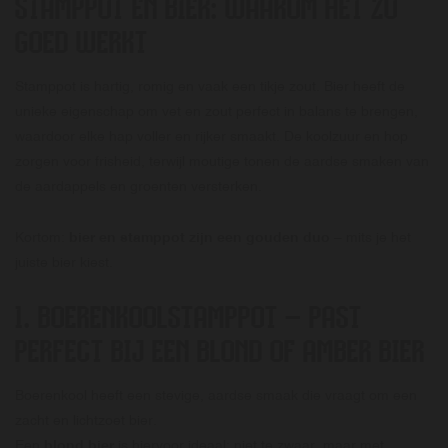
STAMPPOT EN BIER: WAAROM HET ZO
GOED WERKT
Stamppot is hartig, romig en vaak een tikje zout. Bier heeft de
unieke eigenschap om vet en zout perfect in balans te brengen,
waardoor elke hap voller en rijker smaakt. De koolzuur en hop
zorgen voor frisheid, terwijl moutige tonen de aardse smaken van
de aardappels en groenten versterken.
Kortom:
bier en stamppot zijn een gouden duo
– mits je het
juiste bier kiest.
1. BOERENKOOLSTAMPPOT – PAST
PERFECT BIJ EEN BLOND OF AMBER BIER
Boerenkool heeft een stevige, aardse smaak die vraagt om een
zacht en lichtzoet bier.
Een
blond bier
is hiervoor ideaal: niet te zwaar, maar met