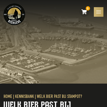
0
HOME
|
KENNISBANK
|
WELK BIER PAST BIJ STAMPOT?
WELK BIER PAST BIJ