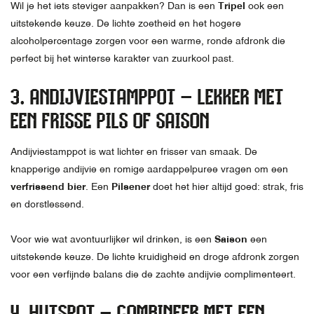
Wil je het iets steviger aanpakken? Dan is een
Tripel
ook een
uitstekende keuze. De lichte zoetheid en het hogere
alcoholpercentage zorgen voor een warme, ronde afdronk die
perfect bij het winterse karakter van zuurkool past.
3. ANDIJVIESTAMPPOT – LEKKER MET
EEN FRISSE PILS OF SAISON
Andijviestamppot is wat lichter en frisser van smaak. De
knapperige andijvie en romige aardappelpuree vragen om een
verfrissend bier
. Een
Pilsener
doet het hier altijd goed: strak, fris
en dorstlessend.
Voor wie wat avontuurlijker wil drinken, is een
Saison
een
uitstekende keuze. De lichte kruidigheid en droge afdronk zorgen
voor een verfijnde balans die de zachte andijvie complimenteert.
4. HUTSPOT – COMBINEER MET EEN