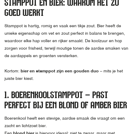
STAMPPOT EN BIER: WAAROM HET ZO
GOED WERKT
Stamppot is hartig, romig en vaak een tikje zout. Bier heeft de
unieke eigenschap om vet en zout perfect in balans te brengen,
waardoor elke hap voller en rijker smaakt. De koolzuur en hop
zorgen voor frisheid, terwijl moutige tonen de aardse smaken van
de aardappels en groenten versterken.
Kortom:
bier en stamppot zijn een gouden duo
– mits je het
juiste bier kiest.
1. BOERENKOOLSTAMPPOT – PAST
PERFECT BIJ EEN BLOND OF AMBER BIER
Boerenkool heeft een stevige, aardse smaak die vraagt om een
zacht en lichtzoet bier.
Een
blond bier
is hiervoor ideaal: niet te zwaar, maar met