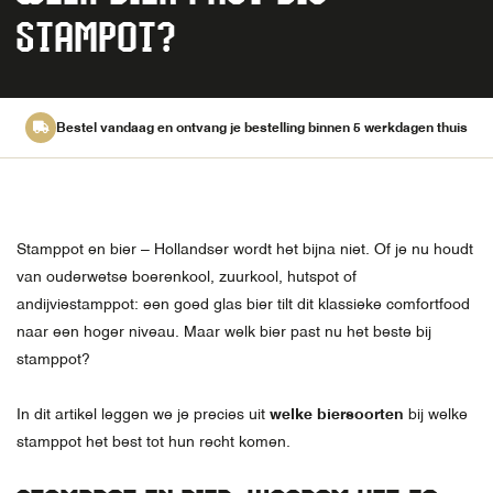
STAMPOT?
Bestel vandaag en ontvang je bestelling binnen 5 werkdagen thuis
Stamppot en bier – Hollandser wordt het bijna niet. Of je nu houdt
van ouderwetse boerenkool, zuurkool, hutspot of
andijviestamppot: een goed glas bier tilt dit klassieke comfortfood
naar een hoger niveau. Maar welk bier past nu het beste bij
stamppot?
In dit artikel leggen we je precies uit
welke biersoorten
bij welke
stamppot het best tot hun recht komen.