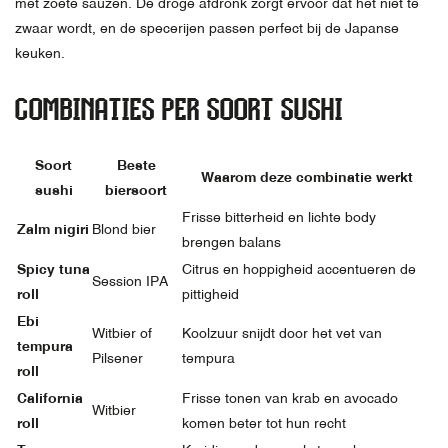
met zoete sauzen. De droge afdronk zorgt ervoor dat het niet te
zwaar wordt, en de specerijen passen perfect bij de Japanse
keuken.
COMBINATIES PER SOORT SUSHI
Soort
Beste
Waarom deze combinatie werkt
sushi
biersoort
Frisse bitterheid en lichte body
Zalm nigiri
Blond bier
brengen balans
Spicy tuna
Citrus en hoppigheid accentueren de
Session IPA
roll
pittigheid
Ebi
Witbier of
Koolzuur snijdt door het vet van
tempura
Pilsener
tempura
roll
California
Frisse tonen van krab en avocado
Witbier
roll
komen beter tot hun recht