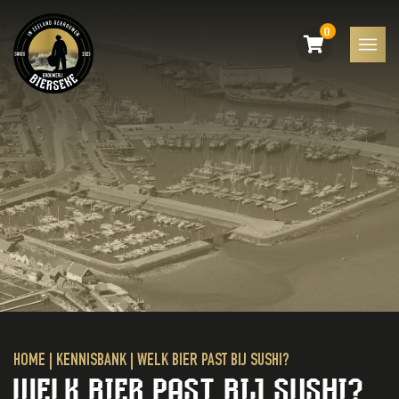
0
HOME
|
KENNISBANK
|
WELK BIER PAST BIJ SUSHI?
WELK BIER PAST BIJ SUSHI?