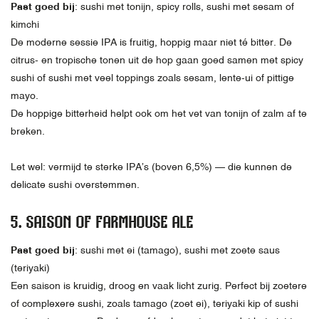
Past goed bij
: sushi met tonijn, spicy rolls, sushi met sesam of
kimchi
De moderne sessie IPA is fruitig, hoppig maar niet té bitter. De
citrus- en tropische tonen uit de hop gaan goed samen met spicy
sushi of sushi met veel toppings zoals sesam, lente-ui of pittige
mayo.
De hoppige bitterheid helpt ook om het vet van tonijn of zalm af te
breken.
Let wel: vermijd te sterke IPA’s (boven 6,5%) — die kunnen de
delicate sushi overstemmen.
5.
SAISON OF FARMHOUSE ALE
Past goed bij
: sushi met ei (tamago), sushi met zoete saus
(teriyaki)
Een saison is kruidig, droog en vaak licht zurig. Perfect bij zoetere
of complexere sushi, zoals tamago (zoet ei), teriyaki kip of sushi