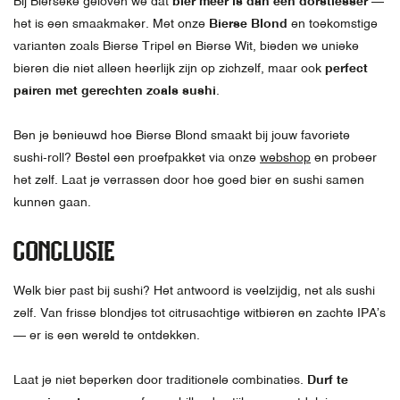
Bij Bierseke geloven we dat
bier meer is dan een dorstlesser
—
het is een smaakmaker. Met onze
Bierse Blond
en toekomstige
varianten zoals Bierse Tripel en Bierse Wit, bieden we unieke
bieren die niet alleen heerlijk zijn op zichzelf, maar ook
perfect
pairen met gerechten zoals sushi
.
Ben je benieuwd hoe Bierse Blond smaakt bij jouw favoriete
sushi-roll? Bestel een proefpakket via onze
webshop
en probeer
het zelf. Laat je verrassen door hoe goed bier en sushi samen
kunnen gaan.
CONCLUSIE
Welk bier past bij sushi? Het antwoord is veelzijdig, net als sushi
zelf. Van frisse blondjes tot citrusachtige witbieren en zachte IPA’s
— er is een wereld te ontdekken.
Laat je niet beperken door traditionele combinaties.
Durf te