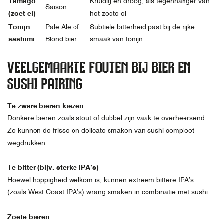
Tamago
Kruidig en droog, als tegenhanger van
Saison
(zoet ei)
het zoete ei
Tonijn
Pale Ale of
Subtiele bitterheid past bij de rijke
sashimi
Blond bier
smaak van tonijn
VEELGEMAAKTE FOUTEN BIJ BIER EN
SUSHI PAIRING
Te zware bieren kiezen
Donkere bieren zoals stout of dubbel zijn vaak te overheersend.
Ze kunnen de frisse en delicate smaken van sushi compleet
wegdrukken.
Te bitter (bijv. sterke IPA’s)
Hoewel hoppigheid welkom is, kunnen extreem bittere IPA’s
(zoals West Coast IPA’s) wrang smaken in combinatie met sushi.
Zoete bieren