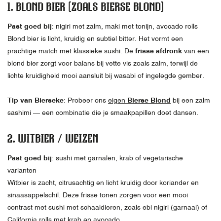
1.
BLOND BIER (ZOALS BIERSE BLOND)
Past goed bij
: nigiri met zalm, maki met tonijn, avocado rolls
Blond bier is licht, kruidig en subtiel bitter. Het vormt een
prachtige match met klassieke sushi. De
frisse afdronk
van een
blond bier zorgt voor balans bij vette vis zoals zalm, terwijl de
lichte kruidigheid mooi aansluit bij wasabi of ingelegde gember.
Tip van Bierseke
: Probeer ons
eigen
Bierse Blond
bij een zalm
sashimi — een combinatie die je smaakpapillen doet dansen.
2.
WITBIER / WEIZEN
Past goed bij
: sushi met garnalen, krab of vegetarische
varianten
Witbier is zacht, citrusachtig en licht kruidig door koriander en
sinaasappelschil. Deze frisse tonen zorgen voor een mooi
contrast met sushi met schaaldieren, zoals ebi nigiri (garnaal) of
California rolls met krab en avocado.