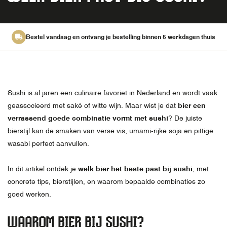
Bestel vandaag en ontvang je bestelling binnen 5 werkdagen thuis
Sushi is al jaren een culinaire favoriet in Nederland en wordt vaak
geassocieerd met saké of witte wijn. Maar wist je dat
bier een
verrassend goede combinatie vormt met sushi
? De juiste
bierstijl kan de smaken van verse vis, umami-rijke soja en pittige
wasabi perfect aanvullen.
In dit artikel ontdek je
welk bier het beste past bij sushi
, met
concrete tips, bierstijlen, en waarom bepaalde combinaties zo
goed werken.
WAAROM BIER BIJ SUSHI?