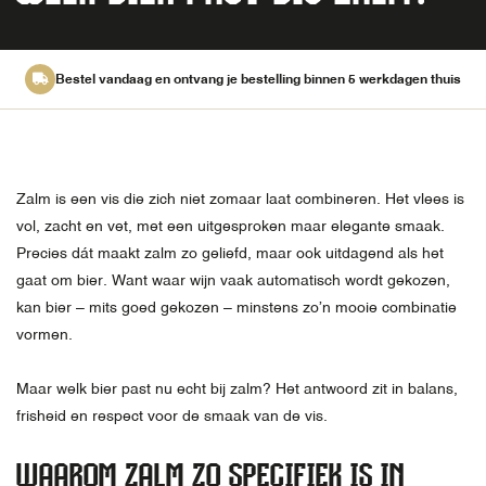
Bestel vandaag en ontvang je bestelling binnen 5 werkdagen thuis
Zalm is een vis die zich niet zomaar laat combineren. Het vlees is
vol, zacht en vet, met een uitgesproken maar elegante smaak.
Precies dát maakt zalm zo geliefd, maar ook uitdagend als het
gaat om bier. Want waar wijn vaak automatisch wordt gekozen,
kan bier – mits goed gekozen – minstens zo’n mooie combinatie
vormen.
Maar welk bier past nu echt bij zalm? Het antwoord zit in balans,
frisheid en respect voor de smaak van de vis.
WAAROM ZALM ZO SPECIFIEK IS IN