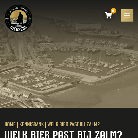
0
HOME
|
KENNISBANK
|
WELK BIER PAST BIJ ZALM?
WELK BIER PAST BIJ ZALM?