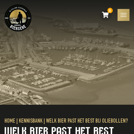
0
HOME
|
KENNISBANK
|
WELK BIER PAST HET BEST BIJ OLIEBOLLEN?
WELK BIER PAST HET BEST