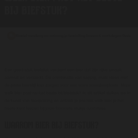
BIJ BIEFSTUK?
Bestel vandaag en ontvang je bestelling binnen 5 werkdagen thuis
Een goed stuk biefstuk verdient een bier dat zijn rijke smaak
aanvult en versterkt. De combinatie van sappig, mals vlees met
de juiste bierstijl kan zorgen voor een ware smaakexplosie. Maar
welk bier past nu het beste bij biefstuk? In dit artikel duiken we in
de kunst van foodpairing en ontdek je precies welk bier je het
beste kunt kiezen bij jouw favoriete stukje rundvlees.
WAAROM BIER BIJ BIEFSTUK?