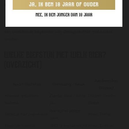
JA, IK BEN 18 JAAR OF OUDER
4.
BOKBIER
NEE, IK BEN JONGER DAN 18 JAAR
In de herfst is biefstuk met een herfstbok een ware klassieker. De
zoetige moutsmaken en lichte bitterheid van bokbier maken het
een uitstekende begeleider van vleesgerechten met aardse
smaken.
WELKE BIEFSTUK MET WELK BIER?
(OVERZICHT)
Aanbevolen
Soort Biefstuk
Bereiding / Saus
Bierstijl
Klassiek gebakken
Zonder saus / lichte
Dubbel, Donker
biefstuk
jus
Blond
Romige of pittige
Biefstuk met pepersaus
Stout, Porter
saus
Gegrilde biefstuk
BBQ of houtskoolgrill
Stout, Bokbier