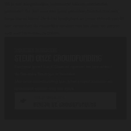
Wil je een toegankelijke, verrassend lekkere combinatie
proberen? Ga dan voor een goed gebakken biefstuk met een
flesje Bierse Blond. De lichte kruidigheid en frisse afdronk van dit
bier versterken de natuurlijke smaken van het vlees en zorgen
voor een harmonieuze balans.
INVESTEER IN BIERSEKE
STEUN ONZE CROWDFUNDING
Bierseke groeit hard. Daarom openen we binnenkort
de Bierseke Boutique in Yerseke.
Met onze crowdfunding kun jij het project steunen en
onderdeel worden van het merk.
Bekijk de pagina
BEKIJK DE CROWDFUNDING