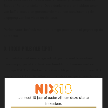
Stout of Porter uitstekend. Deze donkere bieren hebben tonen
van koffie, cacao en geroosterde mout die aansluiten bij de
diepgang van het vlees en de saus.
Perfect voor: biefstuk met een romige pepersaus of gegrild op de
barbecue.
3.
INDIA PALE ALE (IPA)
Een biefstuk met een pittige rub of gekruid met bijvoorbeeld
rozemarijn, tijm of knoflook kan heerlijk combineren met een
hoppige IPA. De bitterheid en citrusachtige aroma’s van een IPA
snijden mooi door de vetten van het vlees en geven een frisse
tegenhanger.
Let op: kies bij voorkeur een IPA met niet te hoog
Je moet 18 jaar of ouder zijn om deze site te
alcoholpercentage, zodat de smaak het gerecht niet overheerst.
bezoeken.