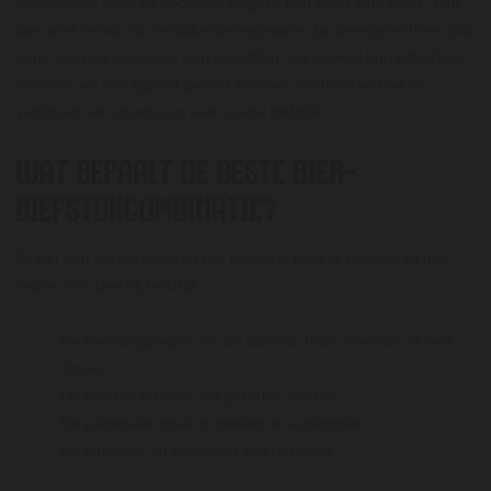
Hoewel wijn vaak de voorkeur krijgt bij een goed stuk vlees, wint
bier snel terrein als smaakvolle begeleider bij vleesgerechten. Dat
komt door de diversiteit aan bierstijlen, die dankzij hun bitterheid,
koolzuur en moutigheid perfect kunnen combineren met de
vettigheid en umami van een goede biefstuk.
WAT BEPAALT DE BESTE BIER-
BIEFSTUKCOMBINATIE?
Er zijn een aantal factoren om rekening mee te houden bij het
kiezen van bier bij biefstuk:
De bereidingswijze van de biefstuk (rare, medium of well
done)
De kruiden en saus die gebruikt worden
De garnituren zoals groenten of aardappels
De structuur en intensiteit van het vlees