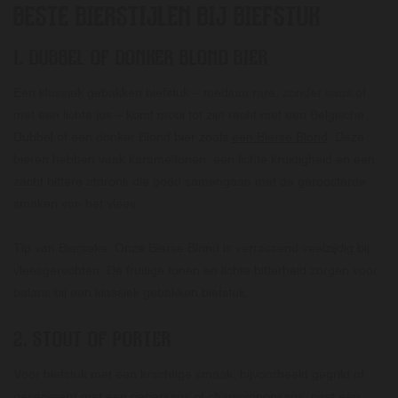
BESTE BIERSTIJLEN BIJ BIEFSTUK
1.
DUBBEL OF DONKER BLOND BIER
Een klassiek gebakken biefstuk – medium rare, zonder saus of
met een lichte jus – komt mooi tot zijn recht met een Belgische
Dubbel of een donker Blond bier zoals
een Bierse Blond
. Deze
bieren hebben vaak karameltonen, een lichte kruidigheid en een
zacht bittere afdronk die goed samengaan met de geroosterde
smaken van het vlees.
Tip van Bierseke: Onze Bierse Blond is verrassend veelzijdig bij
vleesgerechten. De fruitige tonen en lichte bitterheid zorgen voor
balans bij een klassiek gebakken biefstuk.
2.
STOUT OF PORTER
Voor biefstuk met een krachtige smaak, bijvoorbeeld gegrild of
geserveerd met een pepersaus of champignonsaus, past een