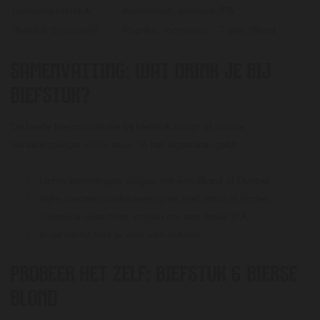
Gekruide biefstuk
Kruidenrub, knoflook
IPA
Biefstuk Stroganoff
Paprika, roomsaus
Tripel, Blond
SAMENVATTING: WAT DRINK JE BIJ
BIEFSTUK?
De beste biercombinatie bij biefstuk hangt af van de
bereidingswijze en de saus. In het algemeen geldt:
Lichte bereidingen vragen om een Blond of Dubbel.
Rijke sauzen combineren goed met Stout of Porter.
Gekruide gerechten vragen om een frisse IPA.
In de herfst kies je voor een bokbier.
PROBEER HET ZELF: BIEFSTUK & BIERSE
BLOND