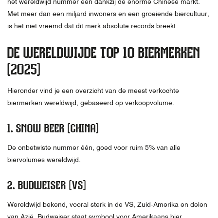
het wereldwijd nummer één dankzij de enorme Chinese markt.
Met meer dan een miljard inwoners en een groeiende biercultuur,
is het niet vreemd dat dit merk absolute records breekt.
DE WERELDWIJDE TOP 10 BIERMERKEN
(2025)
Hieronder vind je een overzicht van de meest verkochte
biermerken wereldwijd, gebaseerd op verkoopvolume.
1.
SNOW BEER (CHINA)
De onbetwiste nummer één, goed voor ruim 5% van alle
biervolumes wereldwijd.
2.
BUDWEISER (VS)
Wereldwijd bekend, vooral sterk in de VS, Zuid-Amerika en delen
van Azië. Budweiser staat symbool voor Amerikaans bier.