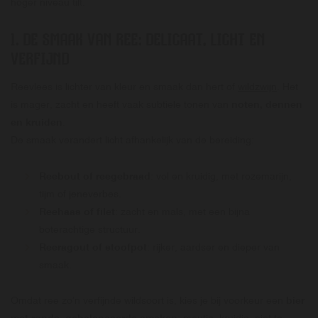
hoger niveau tilt.
1. DE SMAAK VAN REE: DELICAAT, LICHT EN
VERFIJND
Reevlees is lichter van kleur en smaak dan hert of
wildzwijn
. Het
is mager, zacht en heeft vaak subtiele tonen van
noten, dennen
en kruiden
.
De smaak verandert licht afhankelijk van de bereiding:
Reebout of reegebraad
: vol en kruidig, met rozemarijn,
tijm of jeneverbes.
Reehaas of filet
: zacht en mals, met een bijna
boterachtige structuur.
Reeragout of stoofpot
: rijker, aardser en dieper van
smaak.
Omdat ree zo’n verfijnde wildsoort is, kies je bij voorkeur een
bier
met ronde, gebalanceerde smaken
: moutig, kruidig, niet te