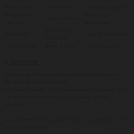
Reehaas of filet
Tripel of Blond
Fris, kruidig, lichtzoet
Reegebraad of
Moutig, zacht,
Dubbel of Bockbier
reeragout
karamelachtig
Quadrupel of
Reestoofpot
Diep, vol, verwarmend
Dubbelbock
Lichte gerechten
Witbier of Blond
Fris en evenwichtig
7. CONCLUSIE
Het beste bier bij ree is
moutig, elegant en kruidig
, met een
balans tussen zoetheid en kracht.
Een
Tripel
of
Dubbel
vormt vrijwel altijd een veilige keuze, terwijl
een
Bock
of
Quadrupel
ideaal is voor rijkere, winterse
bereidingen.
Voor een perfecte balans tussen finesse en karakter kies je bij ree
voor een
Bierse Tripel
: