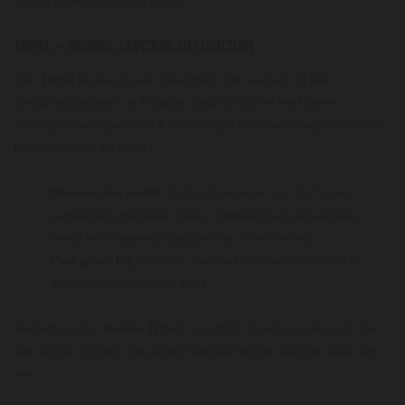
aroma’s perfect tot hun recht.
TRIPEL
– KRUIDIG, LEVENDIG EN LICHTZOET
Een
Tripel
is ideaal voor gerechten met reehaas of filet.
De lichte zoetheid, de kruidige gistaroma’s en het hogere
alcoholpercentage (rond 8,5%) zorgen voor een elegante balans
tussen frisheid en kracht.
Waarom het werkt:
de kruidige tonen van de Tripel
versterken specerijen zoals rozemarijn en jeneverbes,
terwijl het bruisende karakter de mond verfrist.
Past goed bij:
reehaas, ree met cranberrycompote of
gerechten met romige saus.
Perfect pairing:
Bierse Tripel
– krachtig, kruidig en elegant, met
een zachte afdronk die perfect aansluit bij het delicate vlees van
ree.