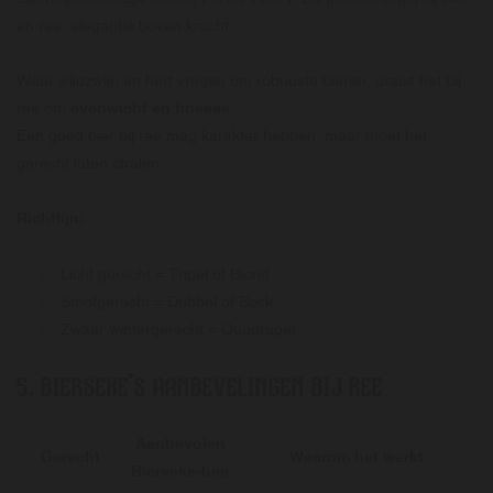
en ree: elegantie boven kracht
Waar wildzwijn en hert vragen om robuuste bieren, draait het bij
ree om
evenwicht en finesse
.
Een goed bier bij ree mag karakter hebben, maar moet het
gerecht laten stralen.
Richtlijn:
Licht gerecht = Tripel of Blond
Stoofgerecht = Dubbel of Bock
Zwaar wintergerecht = Quadrupel
5. BIERSEKE’S AANBEVELINGEN BIJ REE
Aanbevolen
Gerecht
Waarom het werkt
Bierseke-bier