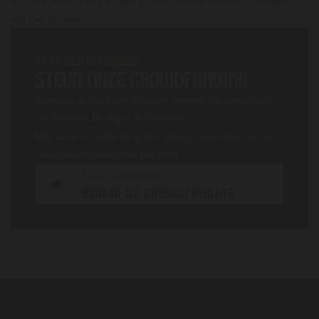
krachtig, kruidig en met een zachte, warme afdronk — precies
wat ree verdient.
INVESTEER IN BIERSEKE
STEUN ONZE CROWDFUNDING
Bierseke groeit hard. Daarom openen we binnenkort
de Bierseke Boutique in Yerseke.
Met onze crowdfunding kun jij het project steunen en
onderdeel worden van het merk.
Bekijk de pagina
BEKIJK DE CROWDFUNDING