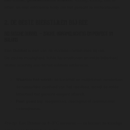
bitter, en met voldoende body om het gerecht te ondersteunen.
2. DE BESTE BIERSTIJLEN BIJ REE
BELGISCHE DUBBEL
– ZACHT, KARAMELACHTIG EN PERFECT IN
BALANS
Een
Dubbel
is een van de mooiste combinaties bij ree.
De zachte moutigheid, lichte karameltonen en milde bitterheid
sluiten prachtig aan bij het subtiele wildaroma.
Waarom het werkt:
de karamel en rozijntonen versterken
de natuurlijke zoetheid van het reevlees, terwijl de milde
bitterheid het gerecht elegant afrondt.
Past goed bij:
reegebraad, reeragout of reebout met
rodewijnsaus.
Pro-tip:
Een Dubbel op 8–9°C serveren — zo komen de kruidige