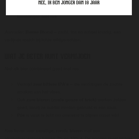
vlees niet overheerst.
NEE, IK BEN JONGER DAN 18 JAAR
Past goed bij:
reehaas met lichte saus, of koude
bereidingen met ree.
Aanrader:
Bierse Blond
– zacht, fris en subtiel kruidig, een
verfijnde match bij lichte wildgerechten.
WAT JE BETER KUNT VERMIJDEN
Niet elk bier combineert goed met ree.
Vermijd
zeer bittere IPA’s
– die verdringen de zachte
smaken van het vlees.
Ook
zure bieren (zoals geuze of kriek)
werken zelden
goed, tenzij ze subtiel worden gebruikt in een saus.
Pils
is vaak te licht om overeind te blijven naast wild.
Kies liever voor
moutige, ronde bieren
met een
alcoholpercentage tussen 7% en 10%.4. De gouden regel bij bier