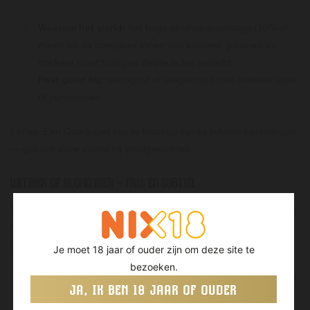
Waarom het werkt:
het hoge alcoholpercentage (10% of
meer) en de complexe tonen van karamel, pruimen en
donkere mout brengen diepte in het gerecht.
Past goed bij:
reeragout of reegebraad met donkere saus
of pureepuree.
Let op:
Een Quadrupel kan te krachtig zijn bij lichtere bereidingen
— gebruik deze vooral bij stoofgerechten.
WITBIER OF BLOND BIER
– FRIS EN SUBTIEL
Voor lichte gerechten met ree — bijvoorbeeld reehaas met citrus-
of kruidensaus — kan
een
Blond bier
of
Witbier
verrassend
goed werken.
Je moet 18 jaar of ouder zijn om deze site te
bezoeken.
Waarom het werkt:
de frisse koolzuur en lichte moutigheid
JA, IK BEN 18 JAAR OF OUDER
verfrissen de mond, terwijl het subtiele kruidige profiel het