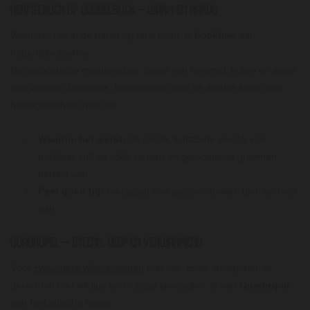
HERFSTBOCK OF DUBBELBOCK
– WARM EN AARDS
Wanneer ree in de herfst op tafel komt, is
bockbier
een
natuurlijke partner.
De geroosterde moutsmaken, tonen van karamel, noten en soms
een vleugje chocolade, harmoniëren met de aardse tonen van
herfstgerechten met ree.
Waarom het werkt:
de ronde, lichtzoete smaak van
bockbier vult de volle sauzen en geroosterde groenten
perfect aan.
Past goed bij:
reeragout met paddenstoelen, uien en rode
wijn.
QUADRUPEL
– INTENS, DIEP EN VERWARMEND
Voor
zwaardere wildgerechten
met ree, zoals stoofpotten of
gerechten met wildjus en kruidige specerijen, is een
Quadrupel
een fantastische keuze.