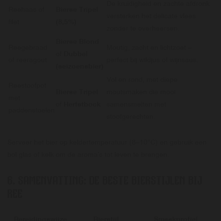
De kruidigheid en zachte afdronk
Reehaas of
Bierse Tripel
versterken het delicate vlees
filet
(8,5%)
zonder te overheersen.
Bierse Blond
Reegebraad
Moutig, zacht en lichtzoet –
of
Dubbel
of reeragout
perfect bij wildjus of wijnsaus.
(seizoensbier)
Vol en rond, met diepe
Reestoofpot
Bierse Tripel
moutsmaken die mooi
met
of
Herfstbock
samensmelten met
paddenstoelen
stoofgerechten.
Serveer het bier op keldertemperatuur (8–10°C) en gebruik een
bol glas of kelk om de aroma’s tot leven te brengen.
6. SAMENVATTING: DE BESTE BIERSTIJLEN BIJ
REE
Bereidingswijze
Bierstijl
Smaakprofiel