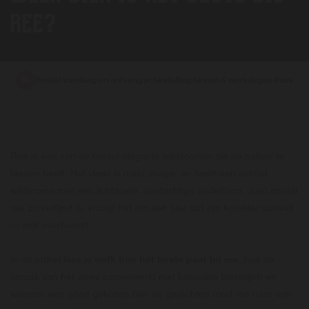
REE?
Bestel vandaag en ontvang je bestelling binnen 5 werkdagen thuis
Ree is een van de meest elegante wildsoorten die de natuur te
bieden heeft. Het vlees is mals, mager en heeft een subtiel
wildaroma met een lichtzoete, nootachtige ondertoon. Juist omdat
ree zo verfijnd is, vraagt het om een bier dat zijn karakter aanvult
— niet overheerst.
In dit artikel lees je
welk bier het beste past bij ree
, hoe de
smaak van het vlees samenwerkt met bepaalde bierstijlen en
waarom een goed gekozen bier de gerechten rond ree naar een